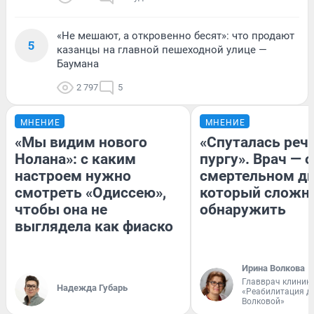
«Не мешают, а откровенно бесят»: что продают
5
казанцы на главной пешеходной улице —
Баумана
2 797
5
МНЕНИЕ
МНЕНИЕ
«Мы видим нового
«Спуталась речь
Нолана»: с каким
пургу». Врач — о
настроем нужно
смертельном ди
смотреть «Одиссею»,
который сложн
чтобы она не
обнаружить
выглядела как фиаско
Ирина Волкова
Главврач клиник
Надежда Губарь
«Реабилитация д
Волковой»