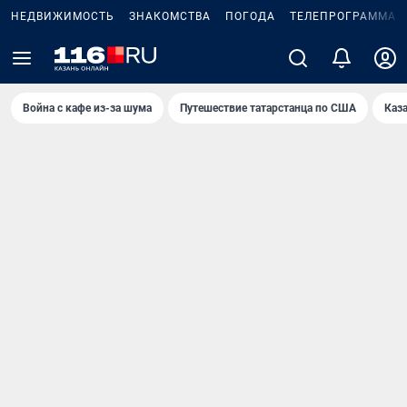
НЕДВИЖИМОСТЬ
ЗНАКОМСТВА
ПОГОДА
ТЕЛЕПРОГРАММА
Война с кафе из-за шума
Путешествие татарстанца по США
Каз