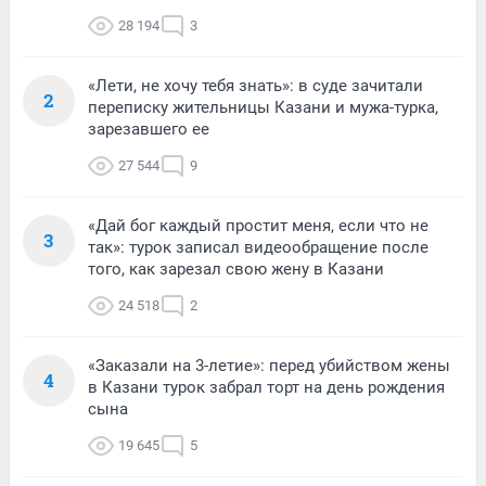
28 194
3
«Лети, не хочу тебя знать»: в суде зачитали
2
переписку жительницы Казани и мужа-турка,
зарезавшего ее
27 544
9
«Дай бог каждый простит меня, если что не
3
так»: турок записал видеообращение после
того, как зарезал свою жену в Казани
24 518
2
«Заказали на 3-летие»: перед убийством жены
4
в Казани турок забрал торт на день рождения
сына
19 645
5