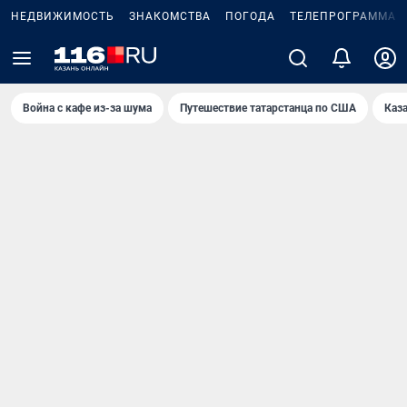
НЕДВИЖИМОСТЬ
ЗНАКОМСТВА
ПОГОДА
ТЕЛЕПРОГРАММА
Война с кафе из-за шума
Путешествие татарстанца по США
Каз