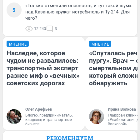
«Только отменили опасность, и тут такой шум»:
5
над Казанью кружат истребитель и Ту-214. Для
чего?
12 240
3
МНЕНИЕ
МНЕНИЕ
Наследие, которое
«Спуталась речь
чудом не развалилось:
пургу». Врач — о
транспортный эксперт
смертельном ди
разнес миф о «вечных»
который сложн
советских дорогах
обнаружить
Олег Арефьев
Ирина Волкова
Блогер, предприниматель,
Главврач клиник
владелец в транспортном
«Реабилитация д
бизнесе
Волковой»
РЕКОМЕНДУЕМ