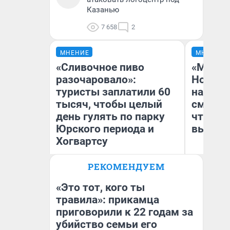
Казанью
7 658
2
МНЕНИЕ
МНЕНИЕ
«Сливочное пиво
«Мы ви
разочаровало»:
Нолана
туристы заплатили 60
настро
тысяч, чтобы целый
смотре
день гулять по парку
чтобы 
Юрского периода и
выгляд
Хогвартсу
РЕКОМЕНДУЕМ
Яна Шаламова
На
«Это тот, кого ты
травила»: прикамца
приговорили к 22 годам за
убийство семьи его