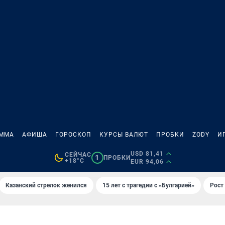
АММА
АФИША
ГОРОСКОП
КУРСЫ ВАЛЮТ
ПРОБКИ
ZODY
И
USD 81,41
СЕЙЧАС
1
ПРОБКИ
+18°C
EUR 94,06
Казанский стрелок женился
15 лет с трагедии с «Булгарией»
Рост 