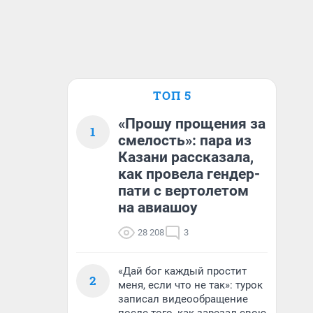
ТОП 5
«Прошу прощения за
1
смелость»: пара из
Казани рассказала,
как провела гендер-
пати с вертолетом
на авиашоу
28 208
3
«Дай бог каждый простит
2
меня, если что не так»: турок
записал видеообращение