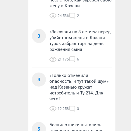
после того, как зарезал свою
жену в Казани
24 536
2
«Заказали на 3-летие»: перед
3
убийством жены в Казани
турок забрал торт на день
рождения сына
21 175
6
«Только отменили
4
опасность, и тут такой шум»:
над Казанью кружат
истребитель и Ту-214. Для
чего?
12 258
3
Беспилотники пытались
5
атаковать логоцентр под