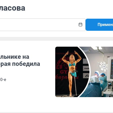
Власова
Примен
альнике на
орая победила
0-е