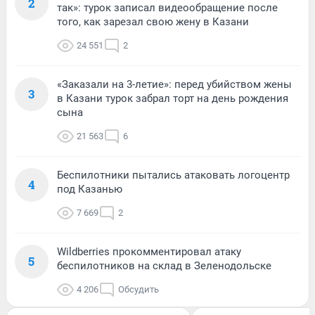
2
так»: турок записал видеообращение после
того, как зарезал свою жену в Казани
24 551
2
«Заказали на 3-летие»: перед убийством жены
3
в Казани турок забрал торт на день рождения
сына
21 563
6
Беспилотники пытались атаковать логоцентр
4
под Казанью
7 669
2
Wildberries прокомментировал атаку
5
беспилотников на склад в Зеленодольске
4 206
Обсудить