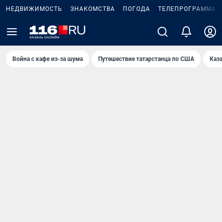
НЕДВИЖИМОСТЬ
ЗНАКОМСТВА
ПОГОДА
ТЕЛЕПРОГРАММА
Война с кафе из-за шума
Путешествие татарстанца по США
Каз