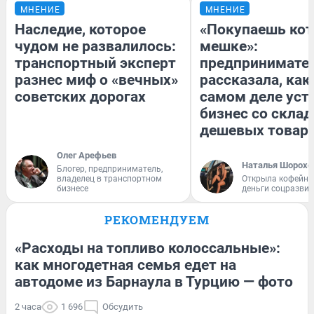
МНЕНИЕ
МНЕНИЕ
Наследие, которое
«Покупаешь кот
чудом не развалилось:
мешке»:
транспортный эксперт
предпринимате
разнес миф о «вечных»
рассказала, как
советских дорогах
самом деле уст
бизнес со скла
дешевых товар
Олег Арефьев
Наталья Шорохо
Блогер, предприниматель,
владелец в транспортном
Открыла кофейну
бизнесе
деньги соцразви
РЕКОМЕНДУЕМ
«Расходы на топливо колоссальные»:
как многодетная семья едет на
автодоме из Барнаула в Турцию — фото
2 часа
1 696
Обсудить