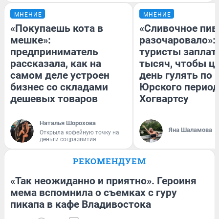
МНЕНИЕ
МНЕНИЕ
«Покупаешь кота в
«Сливочное пив
мешке»:
разочаровало»:
предприниматель
туристы заплат
рассказала, как на
тысяч, чтобы ц
самом деле устроен
день гулять по 
бизнес со складами
Юрского период
дешевых товаров
Хогвартсу
Наталья Шорохова
Яна Шаламова
Открыла кофейную точку на
деньги соцразвития
РЕКОМЕНДУЕМ
«Так неожиданно и приятно». Героиня
мема вспомнила о съемках с гуру
пикапа в кафе Владивостока