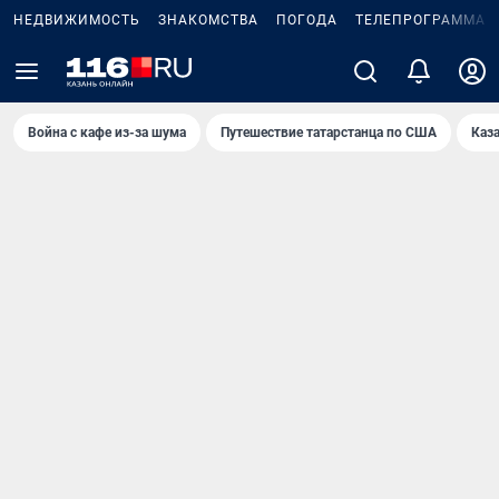
НЕДВИЖИМОСТЬ
ЗНАКОМСТВА
ПОГОДА
ТЕЛЕПРОГРАММА
Война с кафе из-за шума
Путешествие татарстанца по США
Каз