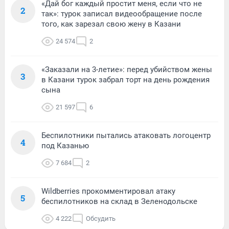
«Дай бог каждый простит меня, если что не
2
так»: турок записал видеообращение после
того, как зарезал свою жену в Казани
24 574
2
«Заказали на 3-летие»: перед убийством жены
3
в Казани турок забрал торт на день рождения
сына
21 597
6
Беспилотники пытались атаковать логоцентр
4
под Казанью
7 684
2
Wildberries прокомментировал атаку
5
беспилотников на склад в Зеленодольске
4 222
Обсудить