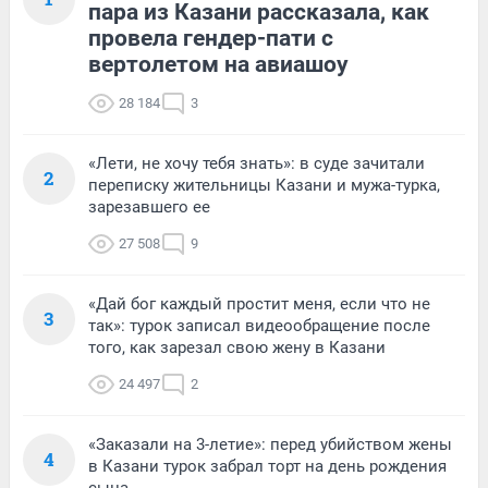
пара из Казани рассказала, как
провела гендер-пати с
вертолетом на авиашоу
28 184
3
«Лети, не хочу тебя знать»: в суде зачитали
2
переписку жительницы Казани и мужа-турка,
зарезавшего ее
27 508
9
«Дай бог каждый простит меня, если что не
3
так»: турок записал видеообращение после
того, как зарезал свою жену в Казани
24 497
2
«Заказали на 3-летие»: перед убийством жены
4
в Казани турок забрал торт на день рождения
сына