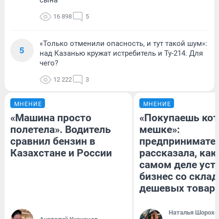
16 898
5
«Только отменили опасность, и тут такой шум»:
5
над Казанью кружат истребитель и Ту-214. Для
чего?
12 222
3
МНЕНИЕ
МНЕНИЕ
«Машина просто
«Покупаешь кот
полетела». Водитель
мешке»:
сравнил бензин в
предпринимате
Казахстане и России
рассказала, как
самом деле уст
бизнес со скла
дешевых товар
Наталья Шорохо