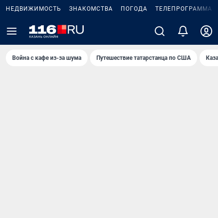
НЕДВИЖИМОСТЬ
ЗНАКОМСТВА
ПОГОДА
ТЕЛЕПРОГРАММА
Война с кафе из-за шума
Путешествие татарстанца по США
Каз