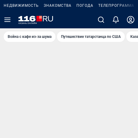
НЕДВИЖИМОСТЬ
ЗНАКОМСТВА
ПОГОДА
ТЕЛЕПРОГРАММА
Война с кафе из-за шума
Путешествие татарстанца по США
Каз