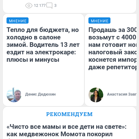
12 177
3
МНЕНИЕ
МНЕНИЕ
Тепло для бюджета, но
Продашь за 3000
холодно в салоне
возьмут с 4000.
зимой. Водитель 13 лет
нам готовит но
ездит на электрокаре:
налоговый зако
плюсы и минусы
коснется импор
даже репетитор
Денис Дедюхин
Анастасия Завг
РЕКОМЕНДУЕМ
«Чисто все мамы и все дети на свете»:
как медвежонок Момота покорил