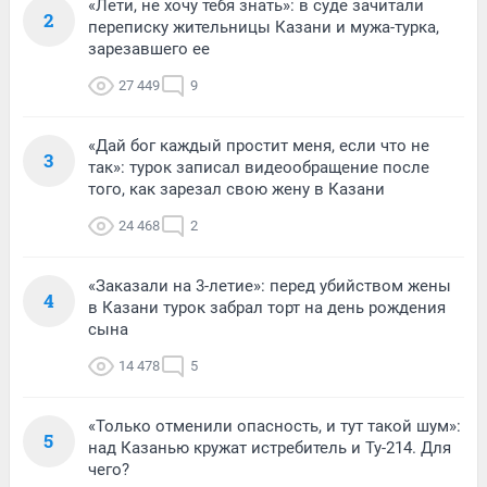
«Лети, не хочу тебя знать»: в суде зачитали
2
переписку жительницы Казани и мужа-турка,
зарезавшего ее
27 449
9
«Дай бог каждый простит меня, если что не
3
так»: турок записал видеообращение после
того, как зарезал свою жену в Казани
24 468
2
«Заказали на 3-летие»: перед убийством жены
4
в Казани турок забрал торт на день рождения
сына
14 478
5
«Только отменили опасность, и тут такой шум»:
5
над Казанью кружат истребитель и Ту-214. Для
чего?