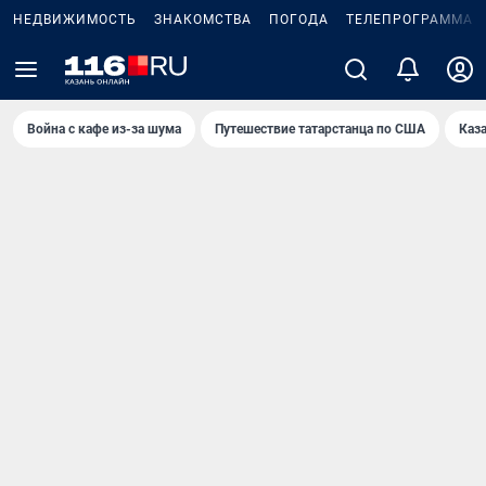
НЕДВИЖИМОСТЬ
ЗНАКОМСТВА
ПОГОДА
ТЕЛЕПРОГРАММА
Война с кафе из-за шума
Путешествие татарстанца по США
Каз