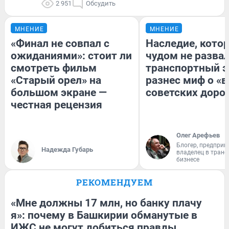
2 951
Обсудить
МНЕНИЕ
МНЕНИЕ
«Финал не совпал с
Наследие, кото
ожиданиями»: стоит ли
чудом не разва
смотреть фильм
транспортный э
«Старый орел» на
разнес миф о «
большом экране —
советских доро
честная рецензия
Олег Арефьев
Блогер, предприн
Надежда Губарь
владелец в тран
бизнесе
РЕКОМЕНДУЕМ
«Мне должны 17 млн, но банку плачу
я»: почему в Башкирии обманутые в
ИЖС не могут добиться правды