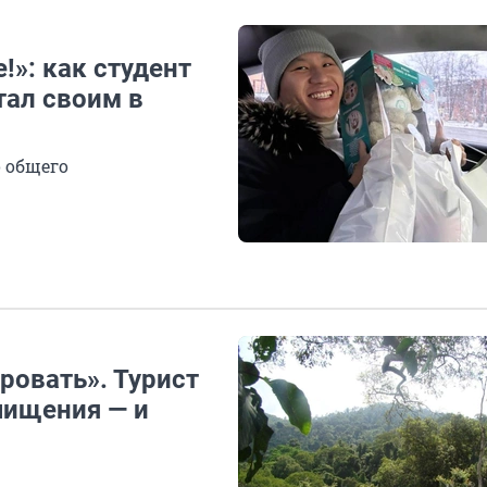
!»: как студент
тал своим в
о общего
ровать». Турист
чищения — и