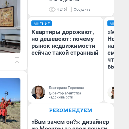
4 246
Обсудить
МНЕНИЕ
МНЕНИЕ
Квартиры дорожают,
«Мы ви
но дешевеют: почему
Нолана
рынок недвижимости
настро
сейчас такой странный
смотре
чтобы 
выгляд
Екатерина Торопова
На
директор агентства
недвижимости
РЕКОМЕНДУЕМ
«Вам зачем он?»: дизайнер
из Москвы за свои деньги