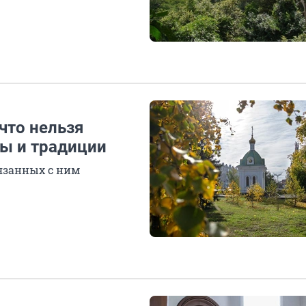
 что нельзя
ты и традиции
язанных с ним