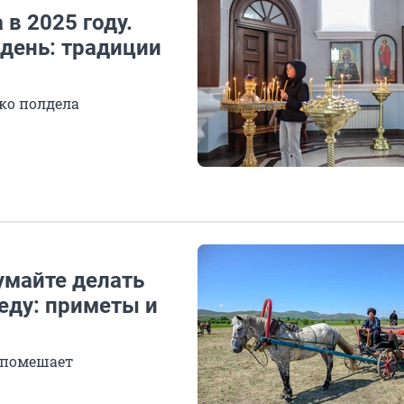
в 2025 году.
 день: традиции
ко полдела
умайте делать
беду: приметы и
е помешает