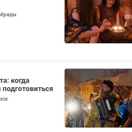
и
 обряды
а: когда
м подготовиться
ешок