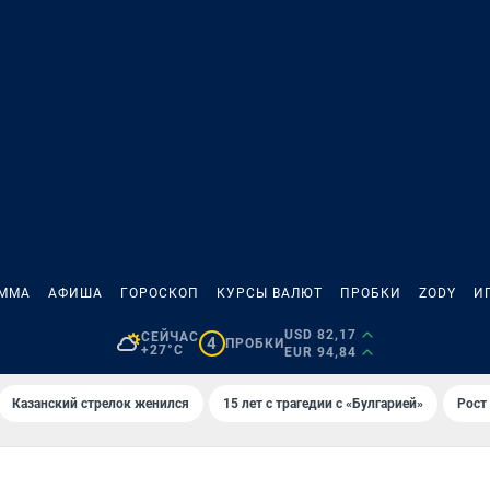
АММА
АФИША
ГОРОСКОП
КУРСЫ ВАЛЮТ
ПРОБКИ
ZODY
И
USD 82,17
СЕЙЧАС
4
ПРОБКИ
+27°C
EUR 94,84
Казанский стрелок женился
15 лет с трагедии с «Булгарией»
Рост 