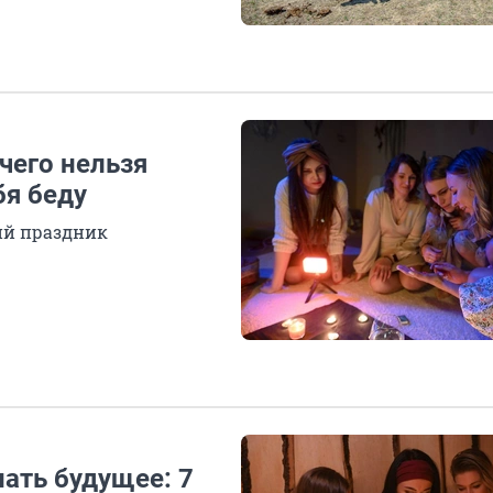
 чего нельзя
бя беду
ий праздник
нать будущее: 7