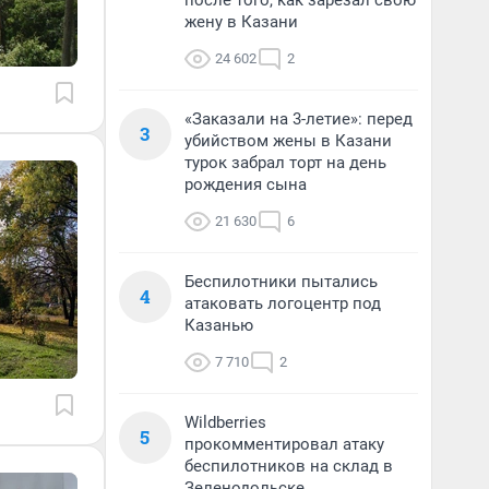
после того, как зарезал свою
жену в Казани
24 602
2
«Заказали на 3-летие»: перед
3
убийством жены в Казани
турок забрал торт на день
рождения сына
21 630
6
Беспилотники пытались
4
атаковать логоцентр под
Казанью
7 710
2
Wildberries
5
прокомментировал атаку
беспилотников на склад в
Зеленодольске