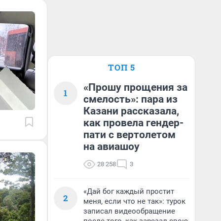
ТОП 5
«Прошу прощения за
1
смелость»: пара из
Казани рассказала,
как провела гендер-
пати с вертолетом
на авиашоу
28 258
3
«Дай бог каждый простит
2
меня, если что не так»: турок
записал видеообращение