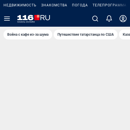
НЕДВИЖИМОСТЬ
ЗНАКОМСТВА
ПОГОДА
ТЕЛЕПРОГРАММА
Война с кафе из-за шума
Путешествие татарстанца по США
Каз