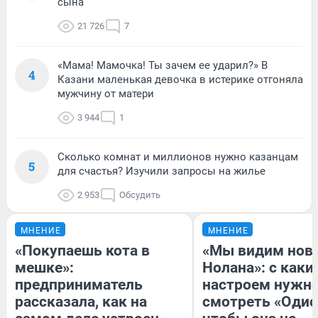
сына
21 726
7
«Мама! Мамочка! Ты зачем ее ударил?» В
4
Казани маленькая девочка в истерике отгоняла
мужчину от матери
3 944
1
Сколько комнат и миллионов нужно казанцам
5
для счастья? Изучили запросы на жилье
2 953
Обсудить
МНЕНИЕ
МНЕНИЕ
«Покупаешь кота в
«Мы видим нов
мешке»:
Нолана»: с каки
предприниматель
настроем нужн
рассказала, как на
смотреть «Одис