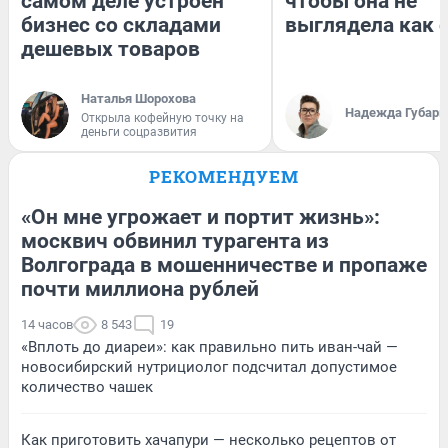
самом деле устроен
чтобы она не
бизнес со складами
выглядела как 
дешевых товаров
Наталья Шорохова
Надежда Губарь
Открыла кофейную точку на
деньги соцразвития
РЕКОМЕНДУЕМ
«Он мне угрожает и портит жизнь»:
москвич обвинил турагента из
Волгограда в мошенничестве и пропаже
почти миллиона рублей
14 часов
8 543
19
«Вплоть до диареи»: как правильно пить иван-чай —
новосибирский нутрициолог подсчитал допустимое
количество чашек
Как приготовить хачапури — несколько рецептов от