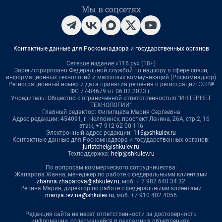
Мы в соцсетях
Контактные данные для Роскомнадзора и государственных органов
Сетевое издание «116.ру» (18+)
Зарегистрировано Федеральной службой по надзору в сфере связи,
информационных технологий и массовых коммуникаций (Роскомнадзор)
Регистрационный номер и дата принятия решения о регистрации: ЭЛ №
ФС 77-84679 от 06.02.2023 г.
Учредитель: Общество с ограниченной ответственностью "ИНТЕРНЕТ
ТЕХНОЛОГИИ"
Главный редактор: Филипцева Мария Сергеевна
Адрес редакции: 454091, г. Челябинск, проспект Ленина, 26А, стр.2, 16
этаж, +7 912 62 00 116
Электронный адрес редакции:
116@shkulev.ru
Контактные данные для Роскомнадзора и государственных органов:
juristchel@shkulev.ru
Техподдержка:
help@shkulev.ru
По вопросам коммерческого сотрудничества:
Жапарова Жанна, менеджер по работе с федеральными клиентами
zhanna.zhaparova@shkulev.ru
, моб. + 7 982 640 34 32
Ревина Мария, директор по работе с федеральными клиентами
mariya.revina@shkulev.ru
, моб. +7 910 402 4056
Редакция сайта не несет ответственности за достоверность
информации, содержащейся в рекламных объявлениях.