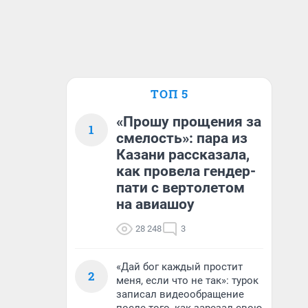
ТОП 5
«Прошу прощения за
1
смелость»: пара из
Казани рассказала,
как провела гендер-
пати с вертолетом
на авиашоу
28 248
3
«Дай бог каждый простит
2
меня, если что не так»: турок
записал видеообращение