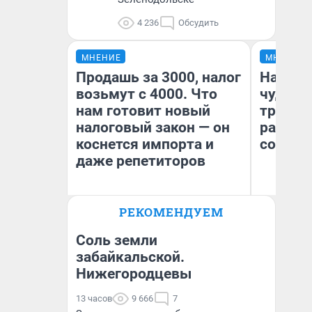
4 236
Обсудить
МНЕНИЕ
МНЕНИЕ
Продашь за 3000, налог
Наслед
возьмут с 4000. Что
чудом 
нам готовит новый
трансп
налоговый закон — он
разнес
коснется импорта и
советс
даже репетиторов
Ол
РЕКОМЕНДУЕМ
Бл
Анастасия Завгородняя
вл
би
Соль земли
забайкальской.
Нижегородцевы
13 часов
9 666
7