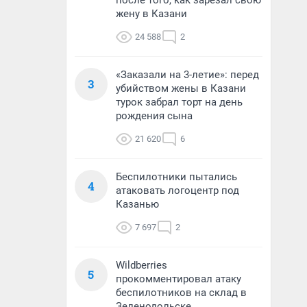
после того, как зарезал свою
жену в Казани
24 588
2
«Заказали на 3-летие»: перед
3
убийством жены в Казани
турок забрал торт на день
рождения сына
21 620
6
Беспилотники пытались
4
атаковать логоцентр под
Казанью
7 697
2
Wildberries
5
прокомментировал атаку
беспилотников на склад в
Зеленодольске