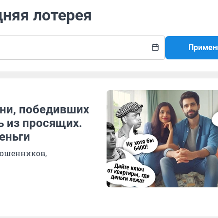
дняя лотерея
Примен
ни, победивших
ь из просящих.
деньги
мошенников,