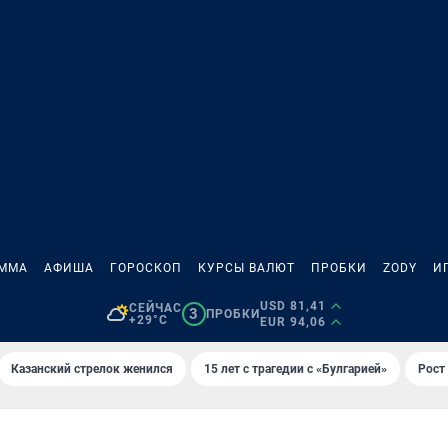
АММА
АФИША
ГОРОСКОП
КУРСЫ ВАЛЮТ
ПРОБКИ
ZODY
И
USD 81,41
СЕЙЧАС
3
ПРОБКИ
+29°C
EUR 94,06
Казанский стрелок женился
15 лет с трагедии с «Булгарией»
Рост 