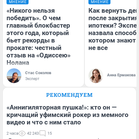
МНЕНИЕ
МНЕНИЕ
«Никого нельзя
Как вернуть де
победить». О чем
после закрытия
главный блокбастер
ипотеки? Экспе
этого года, который
назвала способ,
бьет рекорды в
котором знают 
прокате: честный
не все
отзыв на «Одиссею»
Нолана
Стас Соколов
Анна Ермакова
Эксперт
РЕКОМЕНДУЕМ
«Аннигиляторная пушка!»: кто он —
кричащий уфимский рокер из мемного
видео и что с ним стало
2 часа
42 243
15