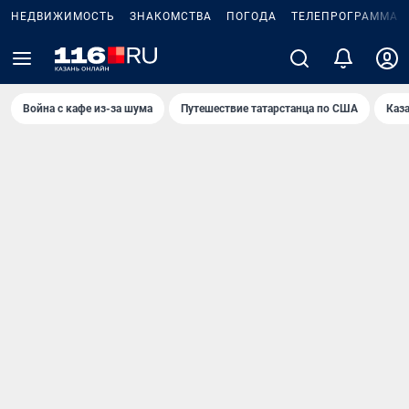
НЕДВИЖИМОСТЬ
ЗНАКОМСТВА
ПОГОДА
ТЕЛЕПРОГРАММА
Война с кафе из-за шума
Путешествие татарстанца по США
Каз