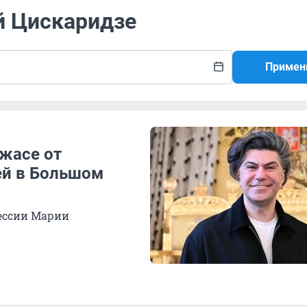
й Цискаридзе
Примен
ужасе от
ей в Большом
ессии Марии