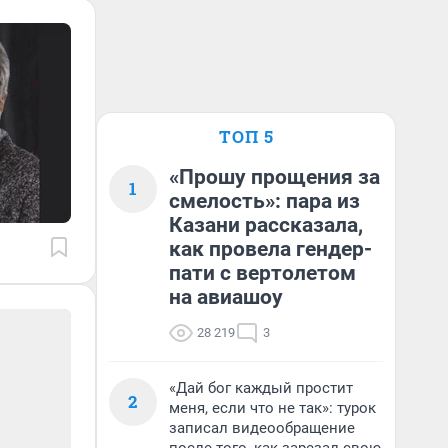
ТОП 5
«Прошу прощения за
1
смелость»: пара из
Казани рассказала,
как провела гендер-
пати с вертолетом
на авиашоу
28 219
3
«Дай бог каждый простит
2
меня, если что не так»: турок
записал видеообращение