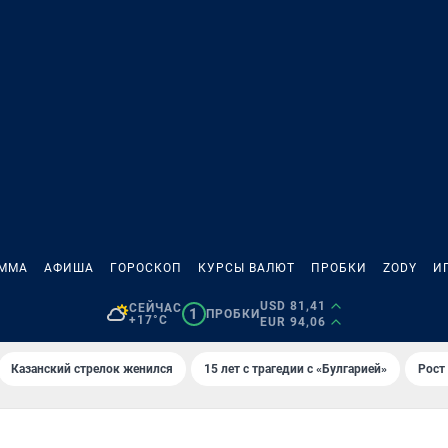
АММА
АФИША
ГОРОСКОП
КУРСЫ ВАЛЮТ
ПРОБКИ
ZODY
И
USD 81,41
СЕЙЧАС
1
ПРОБКИ
+17°C
EUR 94,06
Казанский стрелок женился
15 лет с трагедии с «Булгарией»
Рост 