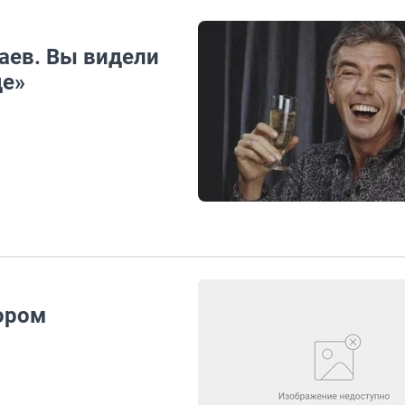
аев. Вы видели
де»
ором