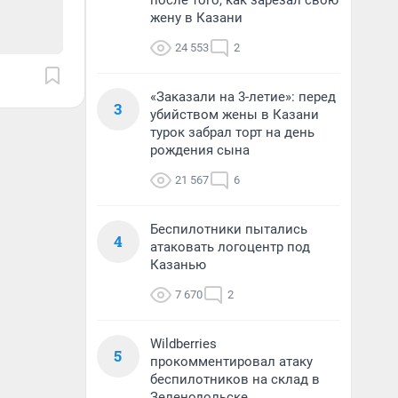
после того, как зарезал свою
жену в Казани
24 553
2
«Заказали на 3-летие»: перед
3
убийством жены в Казани
турок забрал торт на день
рождения сына
21 567
6
Беспилотники пытались
4
атаковать логоцентр под
Казанью
7 670
2
Wildberries
5
прокомментировал атаку
беспилотников на склад в
Зеленодольске