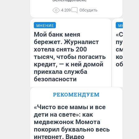
4 209
Обсудить
МНЕНИЕ
МНЕНИЕ
Мой банк меня
«Спутал
бережет. Журналист
пургу».
хотела снять 200
смерте
тысяч, чтобы погасить
которы
кредит, — к ней домой
обнару
приехала служба
безопасности
Ир
РЕКОМЕНДУЕМ
Гл
Ксения Владимирская
«Р
Автор мнения
Во
«Чисто все мамы и все
дети на свете»: как
медвежонок Момота
покорил буквально весь
интернет. Видео