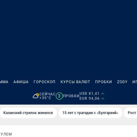
АММА
АФИША
ГОРОСКОП
КУРСЫ ВАЛЮТ
ПРОБКИ
ZODY
И
USD 81,41
СЕЙЧАС
3
ПРОБКИ
+30°C
EUR 94,06
Казанский стрелок женился
15 лет с трагедии с «Булгарией»
Рост 
РУЛЕМ