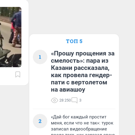
ТОП 5
«Прошу прощения за
1
смелость»: пара из
Казани рассказала,
как провела гендер-
пати с вертолетом
на авиашоу
28 250
3
«Дай бог каждый простит
2
меня, если что не так»: турок
записал видеообращение