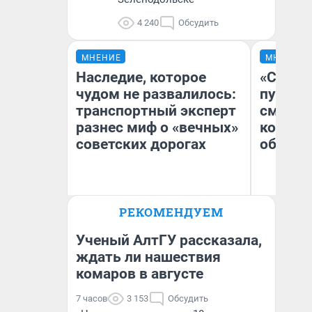
4 240
Обсудить
МНЕНИЕ
МНЕНИЕ
Наследие, которое
«Спутал
чудом не развалилось:
пургу».
транспортный эксперт
смерте
разнес миф о «вечных»
которы
советских дорогах
обнару
Олег Арефьев
Ир
РЕКОМЕНДУЕМ
Блогер, предприниматель,
Гл
владелец в транспортном
«Р
бизнесе
Во
Ученый АлтГУ рассказала,
ждать ли нашествия
комаров в августе
7 часов
3 153
Обсудить