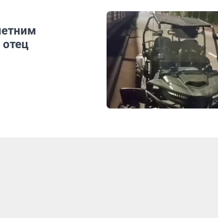
летним
 отец