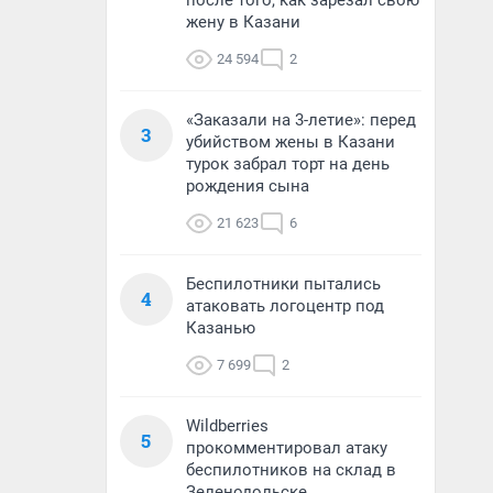
после того, как зарезал свою
жену в Казани
24 594
2
«Заказали на 3-летие»: перед
3
убийством жены в Казани
турок забрал торт на день
рождения сына
21 623
6
Беспилотники пытались
4
атаковать логоцентр под
Казанью
7 699
2
Wildberries
5
прокомментировал атаку
беспилотников на склад в
Зеленодольске