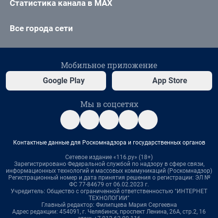
Статистика канала в MAX
Все города сети
Мобильное приложение
Google Play
App Store
Мы в соцсетях
Контактные данные для Роскомнадзора и государственных органов
Сетевое издание «116.ру» (18+)
Зарегистрировано Федеральной службой по надзору в сфере связи,
информационных технологий и массовых коммуникаций (Роскомнадзор)
Регистрационный номер и дата принятия решения о регистрации: ЭЛ №
ФС 77-84679 от 06.02.2023 г.
Учредитель: Общество с ограниченной ответственностью "ИНТЕРНЕТ
ТЕХНОЛОГИИ"
Главный редактор: Филипцева Мария Сергеевна
Адрес редакции: 454091, г. Челябинск, проспект Ленина, 26А, стр.2, 16