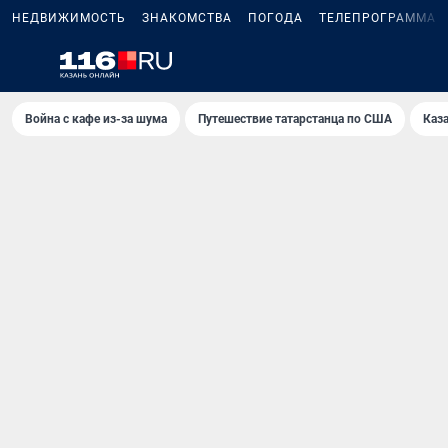
НЕДВИЖИМОСТЬ
ЗНАКОМСТВА
ПОГОДА
ТЕЛЕПРОГРАММА
Война с кафе из-за шума
Путешествие татарстанца по США
Каз