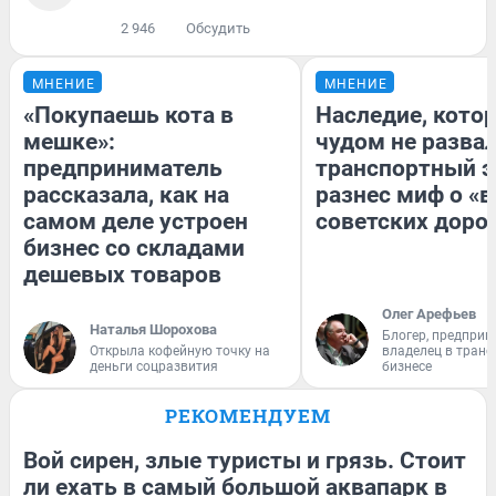
2 946
Обсудить
МНЕНИЕ
МНЕНИЕ
«Покупаешь кота в
Наследие, кото
мешке»:
чудом не разва
предприниматель
транспортный э
рассказала, как на
разнес миф о «
самом деле устроен
советских доро
бизнес со складами
дешевых товаров
Олег Арефьев
Наталья Шорохова
Блогер, предприн
Открыла кофейную точку на
владелец в тран
деньги соцразвития
бизнесе
РЕКОМЕНДУЕМ
Вой сирен, злые туристы и грязь. Стоит
ли ехать в самый большой аквапарк в