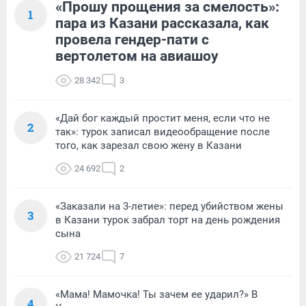
«Прошу прощения за смелость»:
1
пара из Казани рассказала, как
провела гендер-пати с
вертолетом на авиашоу
28 342
3
«Дай бог каждый простит меня, если что не
2
так»: турок записал видеообращение после
того, как зарезал свою жену в Казани
24 692
2
«Заказали на 3-летие»: перед убийством жены
3
в Казани турок забрал торт на день рождения
сына
21 724
7
«Мама! Мамочка! Ты зачем ее ударил?» В
4