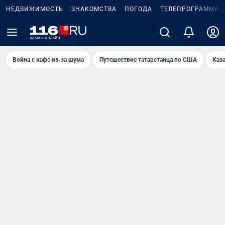
НЕДВИЖИМОСТЬ
ЗНАКОМСТВА
ПОГОДА
ТЕЛЕПРОГРАММА
Война с кафе из-за шума
Путешествие татарстанца по США
Каз