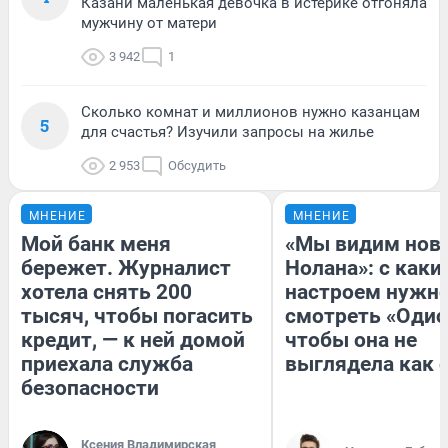
Казани маленькая девочка в истерике отгоняла
мужчину от матери
3 942
1
Сколько комнат и миллионов нужно казанцам
5
для счастья? Изучили запросы на жилье
2 953
Обсудить
МНЕНИЕ
МНЕНИЕ
Мой банк меня
«Мы видим нов
бережет. Журналист
Нолана»: с каки
хотела снять 200
настроем нужн
тысяч, чтобы погасить
смотреть «Одис
кредит, — к ней домой
чтобы она не
приехала служба
выглядела как 
безопасности
Ксения Владимирская