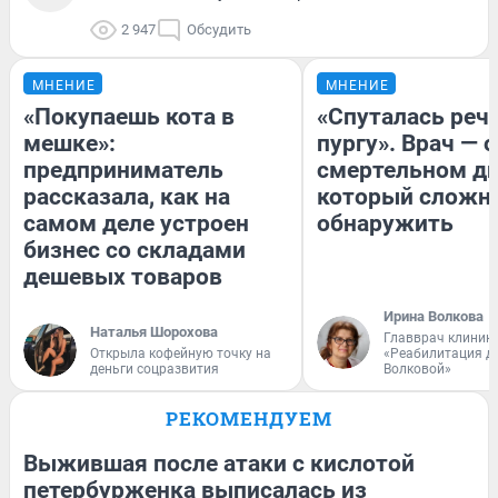
2 947
Обсудить
МНЕНИЕ
МНЕНИЕ
«Покупаешь кота в
«Спуталась речь
мешке»:
пургу». Врач — о
предприниматель
смертельном ди
рассказала, как на
который сложн
самом деле устроен
обнаружить
бизнес со складами
дешевых товаров
Ирина Волкова
Наталья Шорохова
Главврач клиник
Открыла кофейную точку на
«Реабилитация д
деньги соцразвития
Волковой»
РЕКОМЕНДУЕМ
Выжившая после атаки с кислотой
петербурженка выписалась из