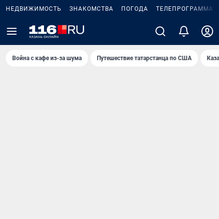
НЕДВИЖИМОСТЬ
ЗНАКОМСТВА
ПОГОДА
ТЕЛЕПРОГРАММА
Война с кафе из-за шума
Путешествие татарстанца по США
Каз