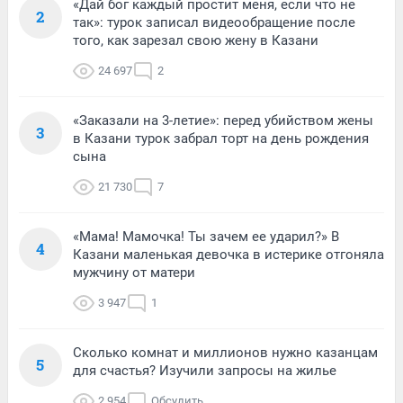
«Дай бог каждый простит меня, если что не
2
так»: турок записал видеообращение после
того, как зарезал свою жену в Казани
24 697
2
«Заказали на 3-летие»: перед убийством жены
3
в Казани турок забрал торт на день рождения
сына
21 730
7
«Мама! Мамочка! Ты зачем ее ударил?» В
4
Казани маленькая девочка в истерике отгоняла
мужчину от матери
3 947
1
Сколько комнат и миллионов нужно казанцам
5
для счастья? Изучили запросы на жилье
2 954
Обсудить