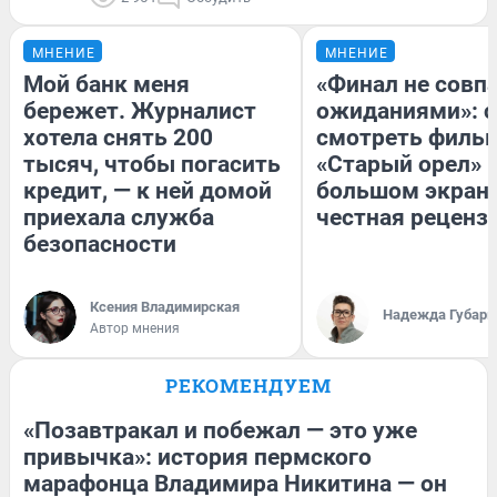
МНЕНИЕ
МНЕНИЕ
Мой банк меня
«Финал не совпа
бережет. Журналист
ожиданиями»: с
хотела снять 200
смотреть филь
тысяч, чтобы погасить
«Старый орел» 
кредит, — к ней домой
большом экран
приехала служба
честная реценз
безопасности
Ксения Владимирская
Надежда Губарь
Автор мнения
РЕКОМЕНДУЕМ
«Позавтракал и побежал — это уже
привычка»: история пермского
марафонца Владимира Никитина — он