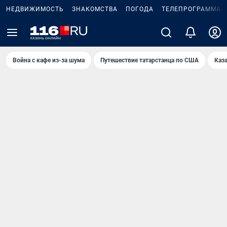
НЕДВИЖИМОСТЬ
ЗНАКОМСТВА
ПОГОДА
ТЕЛЕПРОГРАММА
Война с кафе из-за шума
Путешествие татарстанца по США
Каз