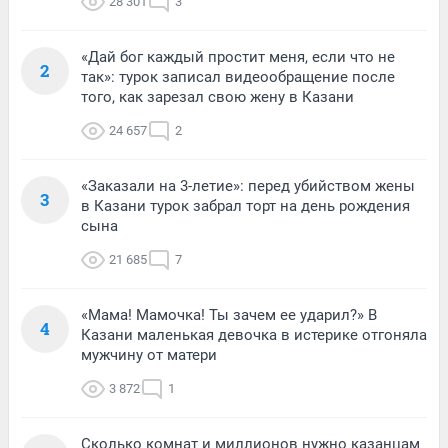
28 301
3
«Дай бог каждый простит меня, если что не
2
так»: турок записал видеообращение после
того, как зарезал свою жену в Казани
24 657
2
«Заказали на 3-летие»: перед убийством жены
3
в Казани турок забрал торт на день рождения
сына
21 685
7
«Мама! Мамочка! Ты зачем ее ударил?» В
4
Казани маленькая девочка в истерике отгоняла
мужчину от матери
3 872
1
Сколько комнат и миллионов нужно казанцам