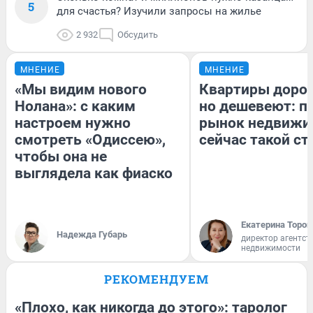
5
для счастья? Изучили запросы на жилье
2 932
Обсудить
МНЕНИЕ
МНЕНИЕ
«Мы видим нового
Квартиры доро
Нолана»: с каким
но дешевеют: п
настроем нужно
рынок недвижи
смотреть «Одиссею»,
сейчас такой с
чтобы она не
выглядела как фиаско
Екатерина Тороп
Надежда Губарь
директор агентст
недвижимости
РЕКОМЕНДУЕМ
«Плохо, как никогда до этого»: таролог