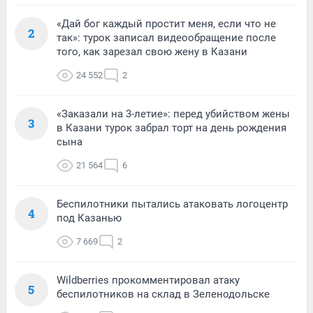
«Дай бог каждый простит меня, если что не
2
так»: турок записал видеообращение после
того, как зарезал свою жену в Казани
24 552
2
«Заказали на 3-летие»: перед убийством жены
3
в Казани турок забрал торт на день рождения
сына
21 564
6
Беспилотники пытались атаковать логоцентр
4
под Казанью
7 669
2
Wildberries прокомментировал атаку
5
беспилотников на склад в Зеленодольске