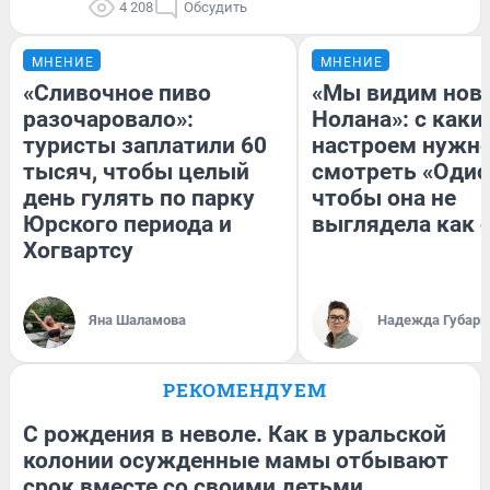
4 208
Обсудить
МНЕНИЕ
МНЕНИЕ
«Сливочное пиво
«Мы видим нов
разочаровало»:
Нолана»: с каки
туристы заплатили 60
настроем нужн
тысяч, чтобы целый
смотреть «Одис
день гулять по парку
чтобы она не
Юрского периода и
выглядела как 
Хогвартсу
Яна Шаламова
Надежда Губарь
РЕКОМЕНДУЕМ
С рождения в неволе. Как в уральской
колонии осужденные мамы отбывают
срок вместе со своими детьми