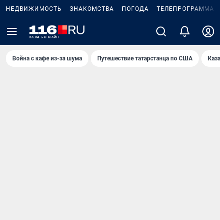
НЕДВИЖИМОСТЬ
ЗНАКОМСТВА
ПОГОДА
ТЕЛЕПРОГРАММА
Война с кафе из-за шума
Путешествие татарстанца по США
Каз