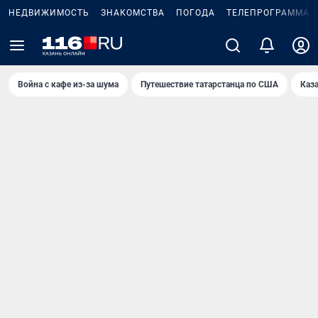
НЕДВИЖИМОСТЬ
ЗНАКОМСТВА
ПОГОДА
ТЕЛЕПРОГРАММА
Война с кафе из-за шума
Путешествие татарстанца по США
Каз