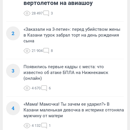
вертолетом на авиашоу
28 497
3
«Заказали на 3-летие»: перед убийством жены
2
в Казани турок забрал торт на день рождения
сына
21 904
8
Появились первые кадры с места: что
3
известно об атаке БПЛА на Нижнекамск
(онлайн)
4 670
6
«Мама! Мамочка! Ты зачем ее ударил?» В
4
Казани маленькая девочка в истерике отгоняла
мужчину от матери
4 132
1