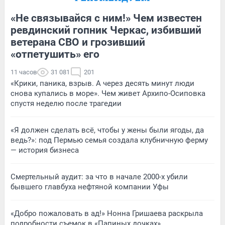
«Не связывайся с ним!» Чем известен
ревдинский гопник Черкас, избивший
ветерана СВО и грозивший
«отпетушить» его
11 часов
31 081
201
«Крики, паника, взрыв. А через десять минут люди
снова купались в море». Чем живет Архипо-Осиповка
спустя неделю после трагедии
«Я должен сделать всё, чтобы у жены были ягоды, да
ведь?»: под Пермью семья создала клубничную ферму
— история бизнеса
Смертельный аудит: за что в начале 2000-х убили
бывшего главбуха нефтяной компании Уфы
«Добро пожаловать в ад!» Нонна Гришаева раскрыла
подробности съемок в «Папиных дочках»