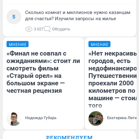
Сколько комнат и миллионов нужно казанцам
5
для счастья? Изучили запросы на жилье
3 027
Обсудить
МНЕНИЕ
МНЕНИЕ
«Финал не совпал с
«Нет некрасивы
ожиданиями»: стоит ли
городов, есть
смотреть фильм
недофинансиро
«Старый орел» на
Путешественни
большом экране —
проехали 2000
честная рецензия
километров по 
машине — стоил
того
Надежда Губарь
Екатерина Литк
РЕКОМЕНДУЕМ