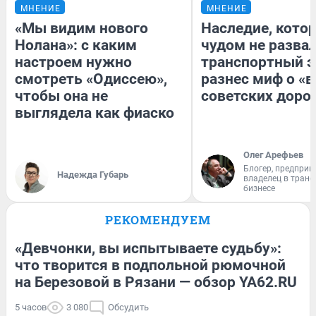
МНЕНИЕ
МНЕНИЕ
«Мы видим нового
Наследие, кото
Нолана»: с каким
чудом не разва
настроем нужно
транспортный э
смотреть «Одиссею»,
разнес миф о «
чтобы она не
советских доро
выглядела как фиаско
Олег Арефьев
Блогер, предприн
Надежда Губарь
владелец в тран
бизнесе
РЕКОМЕНДУЕМ
«Девчонки, вы испытываете судьбу»:
что творится в подпольной рюмочной
на Березовой в Рязани — обзор YA62.RU
5 часов
3 080
Обсудить