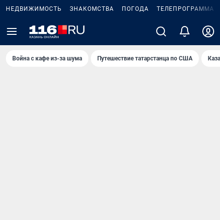
НЕДВИЖИМОСТЬ
ЗНАКОМСТВА
ПОГОДА
ТЕЛЕПРОГРАММА
Война с кафе из-за шума
Путешествие татарстанца по США
Каз