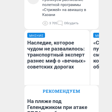
полетной программы
«Стрижей» на авиашоу в
Казани
3 705
Обсудить
МНЕНИЕ
МНЕНИЕ
Наследие, которое
«Спутал
чудом не развалилось:
пургу».
транспортный эксперт
смерте
разнес миф о «вечных»
которы
советских дорогах
обнару
Олег Арефьев
Ир
РЕКОМЕНДУЕМ
Блогер, предприниматель,
Гл
владелец в транспортном
«Р
бизнесе
Во
На пляже под
Геленджиком при атаке