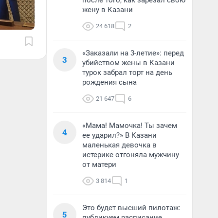
после того, как зарезал свою
жену в Казани
24 618
2
«Заказали на 3-летие»: перед
3
убийством жены в Казани
турок забрал торт на день
рождения сына
21 647
6
«Мама! Мамочка! Ты зачем
4
ее ударил?» В Казани
маленькая девочка в
истерике отгоняла мужчину
от матери
3 814
1
Это будет высший пилотаж:
5
публикуем расписание