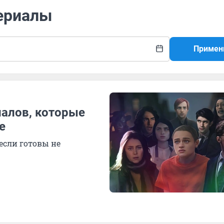
сериалы
Примен
иалов, которые
е
если готовы не