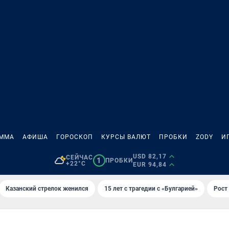
АММА
АФИША
ГОРОСКОП
КУРСЫ ВАЛЮТ
ПРОБКИ
ZODY
И
USD 82,17
СЕЙЧАС
1
ПРОБКИ
+22°C
EUR 94,84
Казанский стрелок женился
15 лет с трагедии с «Булгарией»
Рост 