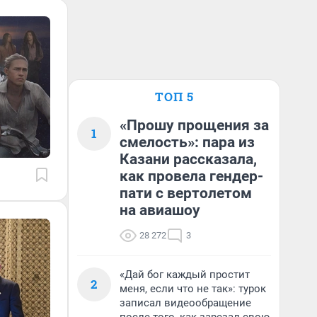
ТОП 5
«Прошу прощения за
1
смелость»: пара из
Казани рассказала,
как провела гендер-
пати с вертолетом
на авиашоу
28 272
3
«Дай бог каждый простит
2
меня, если что не так»: турок
записал видеообращение