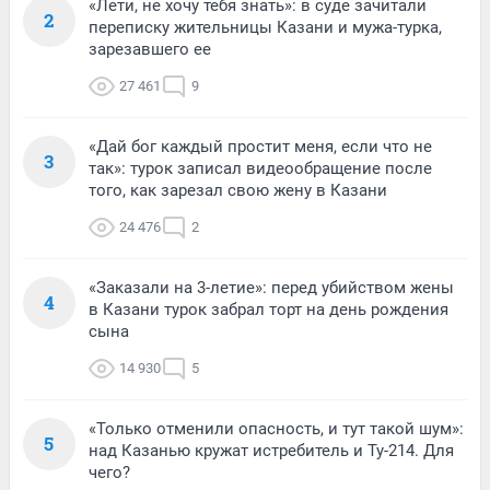
«Лети, не хочу тебя знать»: в суде зачитали
2
переписку жительницы Казани и мужа-турка,
зарезавшего ее
27 461
9
«Дай бог каждый простит меня, если что не
3
так»: турок записал видеообращение после
того, как зарезал свою жену в Казани
24 476
2
«Заказали на 3-летие»: перед убийством жены
4
в Казани турок забрал торт на день рождения
сына
14 930
5
«Только отменили опасность, и тут такой шум»:
5
над Казанью кружат истребитель и Ту-214. Для
чего?