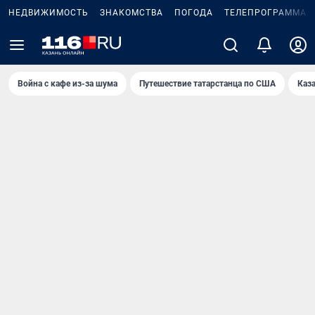
НЕДВИЖИМОСТЬ
ЗНАКОМСТВА
ПОГОДА
ТЕЛЕПРОГРАММА
Война с кафе из-за шума
Путешествие татарстанца по США
Каз