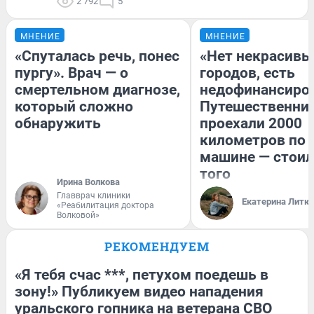
2 792
5
МНЕНИЕ
МНЕНИЕ
«Спуталась речь, понес
«Нет некрасивы
пургу». Врач — о
городов, есть
смертельном диагнозе,
недофинансиро
который сложно
Путешественни
обнаружить
проехали 2000
километров по 
машине — стоил
того
Ирина Волкова
Главврач клиники
Екатерина Литк
«Реабилитация доктора
Волковой»
РЕКОМЕНДУЕМ
«Я тебя счас ***, петухом поедешь в
зону!» Публикуем видео нападения
уральского гопника на ветерана СВО