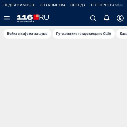
НЕДВИЖИМОСТЬ
ЗНАКОМСТВА
ПОГОДА
ТЕЛЕПРОГРАММА
Война с кафе из-за шума
Путешествие татарстанца по США
Каз