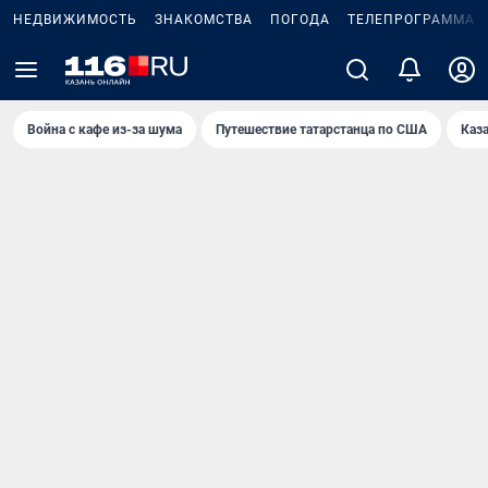
НЕДВИЖИМОСТЬ
ЗНАКОМСТВА
ПОГОДА
ТЕЛЕПРОГРАММА
Война с кафе из-за шума
Путешествие татарстанца по США
Каз