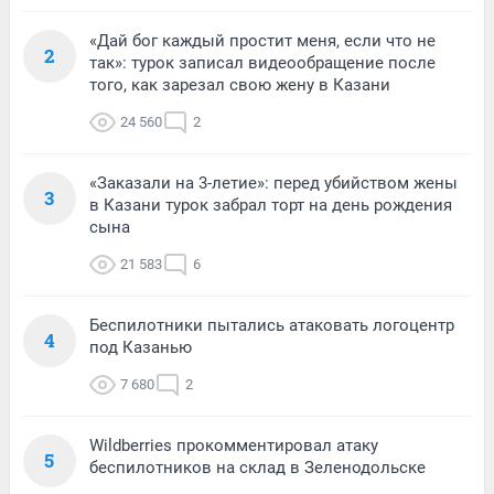
«Дай бог каждый простит меня, если что не
2
так»: турок записал видеообращение после
того, как зарезал свою жену в Казани
24 560
2
«Заказали на 3-летие»: перед убийством жены
3
в Казани турок забрал торт на день рождения
сына
21 583
6
Беспилотники пытались атаковать логоцентр
4
под Казанью
7 680
2
Wildberries прокомментировал атаку
5
беспилотников на склад в Зеленодольске