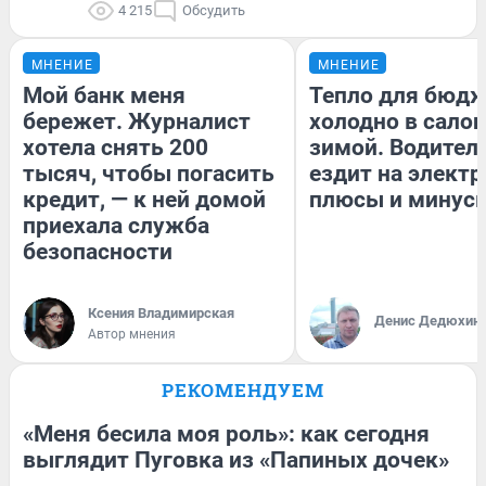
4 215
Обсудить
МНЕНИЕ
МНЕНИЕ
Мой банк меня
Тепло для бюдж
бережет. Журналист
холодно в сало
хотела снять 200
зимой. Водитель
тысяч, чтобы погасить
ездит на электр
кредит, — к ней домой
плюсы и минус
приехала служба
безопасности
Ксения Владимирская
Денис Дедюхин
Автор мнения
РЕКОМЕНДУЕМ
«Меня бесила моя роль»: как сегодня
выглядит Пуговка из «Папиных дочек»