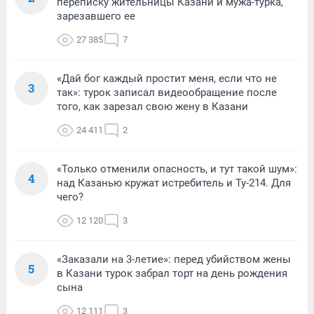
переписку жительницы Казани и мужа-турка,
зарезавшего ее
27 385
7
«Дай бог каждый простит меня, если что не
3
так»: турок записал видеообращение после
того, как зарезал свою жену в Казани
24 411
2
«Только отменили опасность, и тут такой шум»:
4
над Казанью кружат истребитель и Ту-214. Для
чего?
12 120
3
«Заказали на 3-летие»: перед убийством жены
5
в Казани турок забрал торт на день рождения
сына
12 111
3