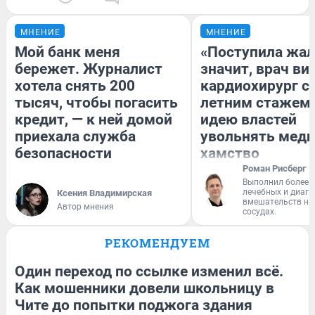
МНЕНИЕ
МНЕНИЕ
Мой банк меня
«Поступила жал
бережет. Журналист
значит, врач ви
хотела снять 200
кардиохирург с 
тысяч, чтобы погасить
летним стажем 
кредит, — к ней домой
идею властей
приехала служба
увольнять меди
безопасности
хамство
Роман Рисберг
Выполнил более 
лечебных и диагн
Ксения Владимирская
вмешательств на 
Автор мнения
сосудах.
РЕКОМЕНДУЕМ
Один переход по ссылке изменил всё.
Как мошенники довели школьницу в
Чите до попытки поджога здания