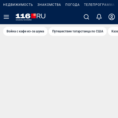
НЕДВИЖИМОСТЬ
ЗНАКОМСТВА
ПОГОДА
ТЕЛЕПРОГРАММА
Война с кафе из-за шума
Путешествие татарстанца по США
Каз