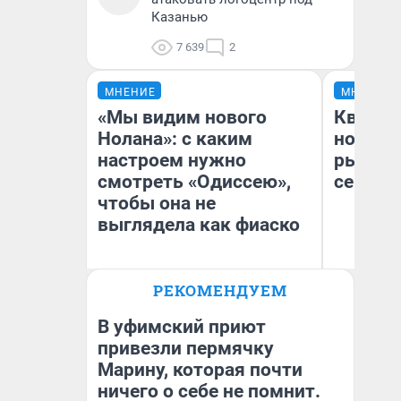
Казанью
7 639
2
МНЕНИЕ
МНЕНИЕ
«Мы видим нового
Кварти
Нолана»: с каким
но деш
настроем нужно
рынок 
смотреть «Одиссею»,
сейчас
чтобы она не
выглядела как фиаско
РЕКОМЕНДУЕМ
Ек
Надежда Губарь
ди
не
В уфимский приют
привезли пермячку
Марину, которая почти
ничего о себе не помнит.