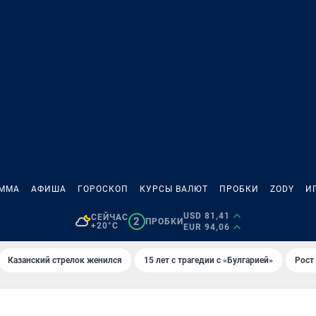
АММА
АФИША
ГОРОСКОП
КУРСЫ ВАЛЮТ
ПРОБКИ
ZODY
И
USD 81,41
СЕЙЧАС
2
ПРОБКИ
+20°C
EUR 94,06
Казанский стрелок женился
15 лет с трагедии с «Булгарией»
Рост 