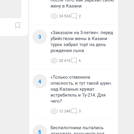
после того, как зарезал свою
жену в Казани
24 524
2
«Заказали на 3-летие»: перед
3
убийством жены в Казани
турок забрал торт на день
рождения сына
20 410
6
«Только отменили
4
опасность, и тут такой шум»:
над Казанью кружат
истребитель и Ту-214. Для
чего?
12 248
3
Беспилотники пытались
5
атаковать логоцентр под