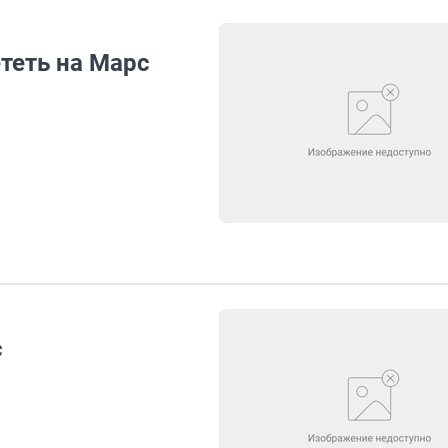
теть на Марс
с