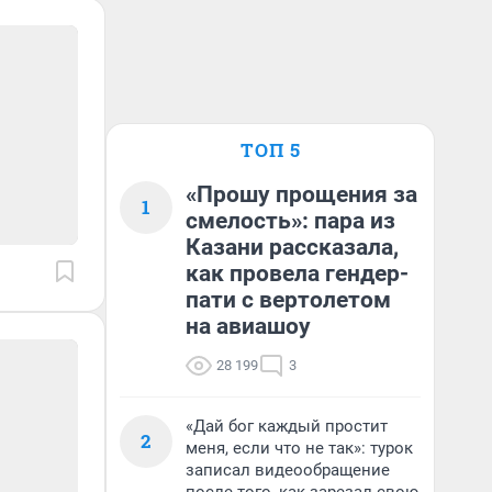
ТОП 5
«Прошу прощения за
1
смелость»: пара из
Казани рассказала,
как провела гендер-
пати с вертолетом
на авиашоу
28 199
3
«Дай бог каждый простит
2
меня, если что не так»: турок
записал видеообращение