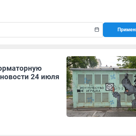
Примен
орматорную
 новости 24 июля