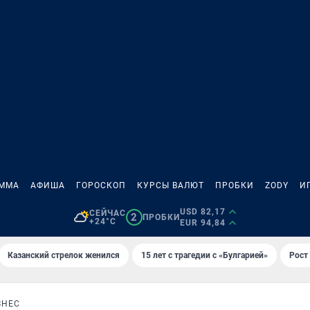
АММА
АФИША
ГОРОСКОП
КУРСЫ ВАЛЮТ
ПРОБКИ
ZODY
И
USD 82,17
СЕЙЧАС
2
ПРОБКИ
+24°C
EUR 94,84
Казанский стрелок женился
15 лет с трагедии с «Булгарией»
Рост 
ЗНЕС