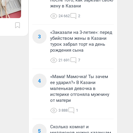
после того, как зарезал свою
жену в Казани
24 662
2
«Заказали на 3-летие»: перед
3
убийством жены в Казани
турок забрал торт на день
рождения сына
21 691
7
«Мама! Мамочка! Ты зачем
4
ее ударил?» В Казани
маленькая девочка в
истерике отгоняла мужчину
от матери
3 888
1
Сколько комнат и
5
миллионов нужно казанцам