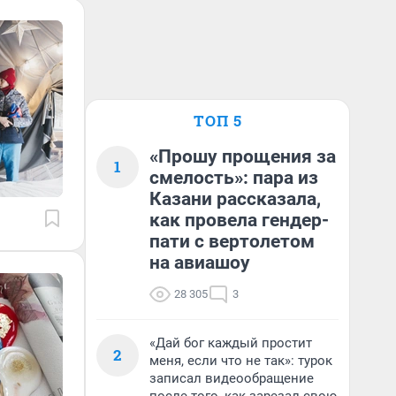
ТОП 5
«Прошу прощения за
1
смелость»: пара из
Казани рассказала,
как провела гендер-
пати с вертолетом
на авиашоу
28 305
3
«Дай бог каждый простит
2
меня, если что не так»: турок
записал видеообращение