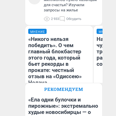
для счастья? Изучили
запросы на жилье
2 933
Обсудить
МНЕНИЕ
МНЕНИЕ
«Никого нельзя
Наслед
победить». О чем
чудом 
главный блокбастер
трансп
этого года, который
разнес
бьет рекорды в
советс
прокате: честный
отзыв на «Одиссею»
Нолана
Ол
РЕКОМЕНДУЕМ
Бл
Стас Соколов
вл
Эксперт
би
«Ела одни булочки и
пирожные»: экстремально
худые новосибирцы — о