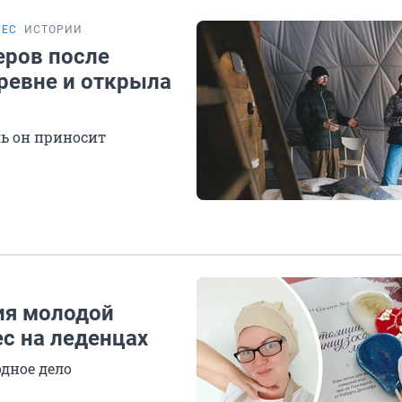
НЕС
ИСТОРИИ
еров после
ревне и открыла
ль он приносит
ия молодой
с на леденцах
одное дело