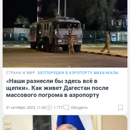
СТРАНА И МИР
БЕСПОРЯДКИ В АЭРОПОРТУ МАХАЧКАЛЫ
РЕП
«Наши разнесли бы здесь всё в
щепки». Как живет Дагестан после
массового погрома в аэропорту
31 октября, 2023, 11:30
1 717
Обсудить