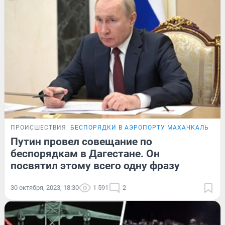
ПРОИСШЕСТВИЯ
БЕСПОРЯДКИ В АЭРОПОРТУ МАХАЧКАЛЫ
ОН
Путин провел совещание по
беспорядкам в Дагестане. Он
посвятил этому всего одну фразу
30 октября, 2023, 18:30
1 591
2