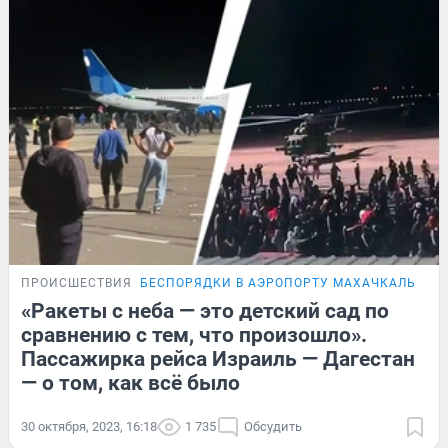
ПРОИСШЕСТВИЯ
БЕСПОРЯДКИ В АЭРОПОРТУ МАХАЧКАЛЫ
ЭК
«Ракеты с неба — это детский сад по
сравнению с тем, что произошло».
Пассажирка рейса Израиль — Дагестан
— о том, как всё было
30 октября, 2023, 16:18
1 735
Обсудить