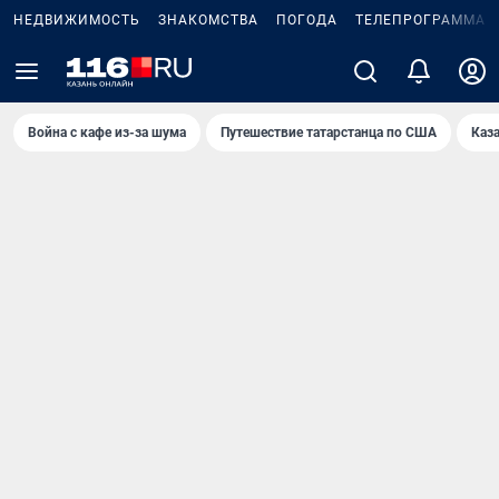
НЕДВИЖИМОСТЬ
ЗНАКОМСТВА
ПОГОДА
ТЕЛЕПРОГРАММА
Война с кафе из-за шума
Путешествие татарстанца по США
Каз