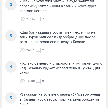
«Лети, не хочу тебя знать»: в суде зачитали
2
переписку жительницы Казани и мужа-турка,
зарезавшего ее
27 352
7
«Дай бог каждый простит меня, если что не
3
так»: турок записал видеообращение после
того, как зарезал свою жену в Казани
24 373
2
«Только отменили опасность, и тут такой шум»:
4
над Казанью кружат истребитель и Ту-214. Для
чего?
12 101
3
«Заказали на 3-летие»: перед убийством жены
5
в Казани турок забрал торт на день рождения
сына