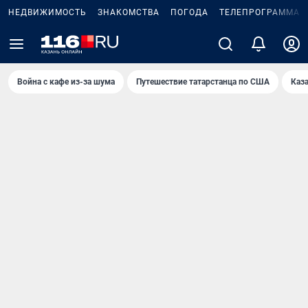
НЕДВИЖИМОСТЬ
ЗНАКОМСТВА
ПОГОДА
ТЕЛЕПРОГРАММА
Война с кафе из-за шума
Путешествие татарстанца по США
Каз