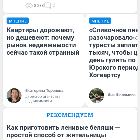
8 233
2
МНЕНИЕ
МНЕНИЕ
Квартиры дорожают,
«Сливочное пив
но дешевеют: почему
разочаровало»:
рынок недвижимости
туристы заплат
сейчас такой странный
тысяч, чтобы ц
день гулять по 
Юрского период
Хогвартсу
Екатерина Торопова
Яна Шаламова
директор агентства
недвижимости
РЕКОМЕНДУЕМ
Как приготовить ленивые беляши —
простой способ от жительницы