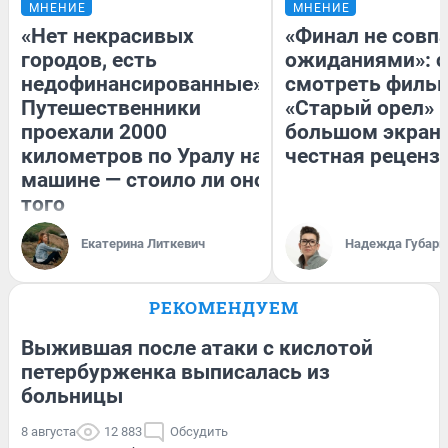
МНЕНИЕ
МНЕНИЕ
«Нет некрасивых
«Финал не совпа
городов, есть
ожиданиями»: с
недофинансированные».
смотреть филь
Путешественники
«Старый орел» 
проехали 2000
большом экран
километров по Уралу на
честная реценз
машине — стоило ли оно
того
Екатерина Литкевич
Надежда Губарь
РЕКОМЕНДУЕМ
Выжившая после атаки с кислотой
петербурженка выписалась из
больницы
8 августа
12 883
Обсудить