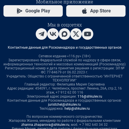
Мобильное приложение
Google Play
App Store
Мы в соцсетях
Контактные данные для Роскомнадзора и государственных органов
Сетевое издание «116.ру» (18+)
Зарегистрировано Федеральной службой по надзору в сфере связи,
информационных технологий и массовых коммуникаций (Роскомнадзор)
Регистрационный номер и дата принятия решения о регистрации: ЭЛ №
ФС 77-84679 от 06.02.2023 г.
Учредитель: Общество с ограниченной ответственностью "ИНТЕРНЕТ
ТЕХНОЛОГИИ"
Главный редактор: Филипцева Мария Сергеевна
Адрес редакции: 454091, г. Челябинск, проспект Ленина, 26А, стр.2, 16
этаж, +7 912 62 00 116
Электронный адрес редакции:
116@shkulev.ru
Контактные данные для Роскомнадзора и государственных органов:
juristchel@shkulev.ru
Техподдержка:
help@shkulev.ru
По вопросам коммерческого сотрудничества:
Жапарова Жанна, менеджер по работе с федеральными клиентами
zhanna.zhaparova@shkulev.ru
, моб. + 7 982 640 34 32
Ревина Мария, директор по работе с федеральными клиентами