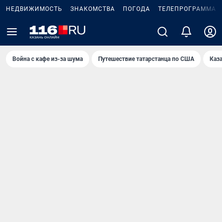
НЕДВИЖИМОСТЬ
ЗНАКОМСТВА
ПОГОДА
ТЕЛЕПРОГРАММА
Война с кафе из-за шума
Путешествие татарстанца по США
Каз