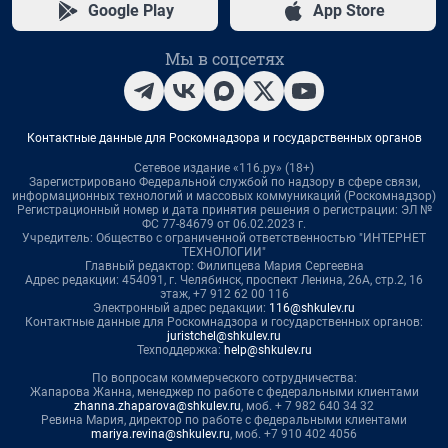
Google Play
App Store
Мы в соцсетях
Контактные данные для Роскомнадзора и государственных органов
Сетевое издание «116.ру» (18+)
Зарегистрировано Федеральной службой по надзору в сфере связи,
информационных технологий и массовых коммуникаций (Роскомнадзор)
Регистрационный номер и дата принятия решения о регистрации: ЭЛ №
ФС 77-84679 от 06.02.2023 г.
Учредитель: Общество с ограниченной ответственностью "ИНТЕРНЕТ
ТЕХНОЛОГИИ"
Главный редактор: Филипцева Мария Сергеевна
Адрес редакции: 454091, г. Челябинск, проспект Ленина, 26А, стр.2, 16
этаж, +7 912 62 00 116
Электронный адрес редакции:
116@shkulev.ru
Контактные данные для Роскомнадзора и государственных органов:
juristchel@shkulev.ru
Техподдержка:
help@shkulev.ru
По вопросам коммерческого сотрудничества:
Жапарова Жанна, менеджер по работе с федеральными клиентами
zhanna.zhaparova@shkulev.ru
, моб. + 7 982 640 34 32
Ревина Мария, директор по работе с федеральными клиентами
mariya.revina@shkulev.ru
, моб. +7 910 402 4056