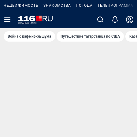
НЕДВИЖИМОСТЬ
ЗНАКОМСТВА
ПОГОДА
ТЕЛЕПРОГРАММА
Война с кафе из-за шума
Путешествие татарстанца по США
Каз