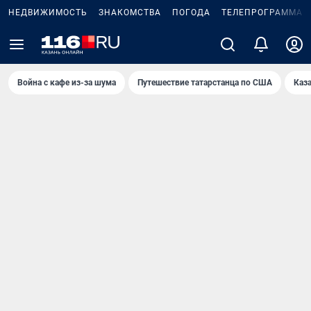
НЕДВИЖИМОСТЬ
ЗНАКОМСТВА
ПОГОДА
ТЕЛЕПРОГРАММА
Война с кафе из-за шума
Путешествие татарстанца по США
Каз