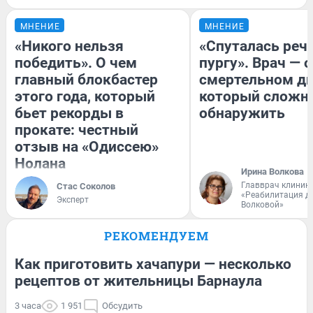
МНЕНИЕ
МНЕНИЕ
«Никого нельзя
«Спуталась речь
победить». О чем
пургу». Врач — о
главный блокбастер
смертельном ди
этого года, который
который сложн
бьет рекорды в
обнаружить
прокате: честный
отзыв на «Одиссею»
Нолана
Ирина Волкова
Главврач клиник
Стас Соколов
«Реабилитация д
Эксперт
Волковой»
РЕКОМЕНДУЕМ
Как приготовить хачапури — несколько
рецептов от жительницы Барнаула
3 часа
1 951
Обсудить