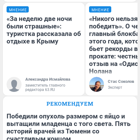
МНЕНИЕ
МНЕНИЕ
«За неделю две ночи
«Никого нельзя
были страшные»:
победить». О ч
туристка рассказала об
главный блокба
отдыхе в Крыму
этого года, кот
бьет рекорды в
прокате: честн
отзыв на «Одис
Нолана
Александра Исмайлова
Стас Соколов
заместитель главного
Эксперт
редактора 63.RU
РЕКОМЕНДУЕМ
Победили опухоль размером с яйцо и
вытащили младенца с того света. Пять
историй врачей из Тюмени со
счастливым концом