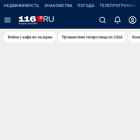
НЕДВИЖИМОСТЬ
ЗНАКОМСТВА
ПОГОДА
ТЕЛЕПРОГРАММА
Война с кафе из-за шума
Путешествие татарстанца по США
Каз