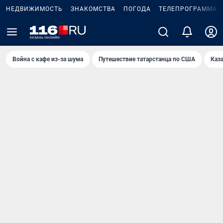
НЕДВИЖИМОСТЬ
ЗНАКОМСТВА
ПОГОДА
ТЕЛЕПРОГРАММА
Война с кафе из-за шума
Путешествие татарстанца по США
Каз