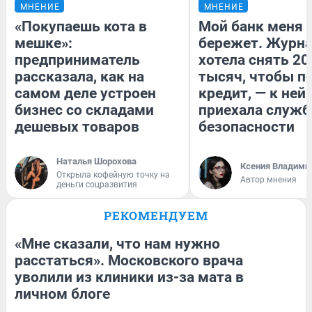
МНЕНИЕ
МНЕНИЕ
«Покупаешь кота в
Мой банк меня
мешке»:
бережет. Журн
предприниматель
хотела снять 20
рассказала, как на
тысяч, чтобы п
самом деле устроен
кредит, — к ней
бизнес со складами
приехала служб
дешевых товаров
безопасности
Наталья Шорохова
Ксения Владими
Открыла кофейную точку на
Автор мнения
деньги соцразвития
РЕКОМЕНДУЕМ
«Мне сказали, что нам нужно
расстаться». Московского врача
уволили из клиники из-за мата в
личном блоге