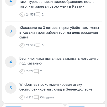
2
так»: турок записал видеообращение после
того, как зарезал свою жену в Казани
24 558
2
«Заказали на 3-летие»: перед убийством жены
3
в Казани турок забрал торт на день рождения
сына
21 582
6
Беспилотники пытались атаковать логоцентр
4
под Казанью
7 677
2
Wildberries прокомментировал атаку
5
беспилотников на склад в Зеленодольске
4 213
Обсудить