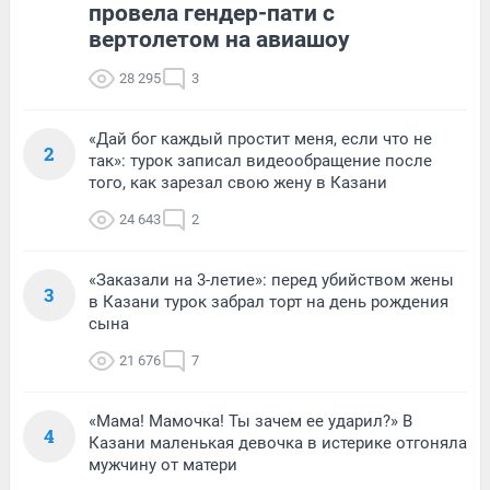
провела гендер-пати с
вертолетом на авиашоу
28 295
3
«Дай бог каждый простит меня, если что не
2
так»: турок записал видеообращение после
того, как зарезал свою жену в Казани
24 643
2
«Заказали на 3-летие»: перед убийством жены
3
в Казани турок забрал торт на день рождения
сына
21 676
7
«Мама! Мамочка! Ты зачем ее ударил?» В
4
Казани маленькая девочка в истерике отгоняла
мужчину от матери