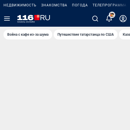
НЕДВИЖИМОСТЬ
ЗНАКОМСТВА
ПОГОДА
ТЕЛЕПРОГРАММА
2
Война с кафе из-за шума
Путешествие татарстанца по США
Каз