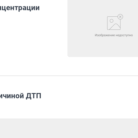
онцентрации
ричиной ДТП