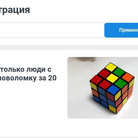
трация
Примен
 только люди с
ловоломку за 20