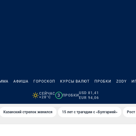
АММА
АФИША
ГОРОСКОП
КУРСЫ ВАЛЮТ
ПРОБКИ
ZODY
И
USD 81,41
СЕЙЧАС
3
ПРОБКИ
+28°C
EUR 94,06
Казанский стрелок женился
15 лет с трагедии с «Булгарией»
Рост 