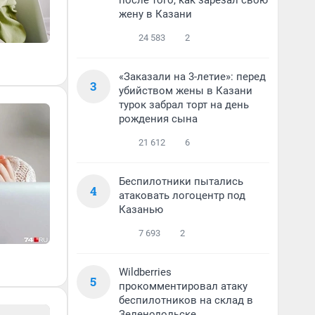
после того, как зарезал свою
жену в Казани
24 583
2
«Заказали на 3-летие»: перед
3
убийством жены в Казани
турок забрал торт на день
рождения сына
21 612
6
Беспилотники пытались
4
атаковать логоцентр под
Казанью
7 693
2
Wildberries
5
прокомментировал атаку
беспилотников на склад в
Зеленодольске