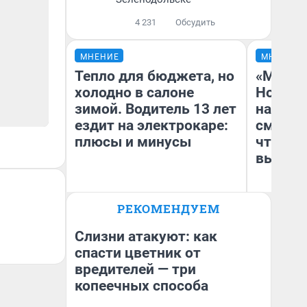
4 231
Обсудить
МНЕНИЕ
МНЕНИЕ
Тепло для бюджета, но
«Мы ви
холодно в салоне
Нолана
зимой. Водитель 13 лет
настро
ездит на электрокаре:
смотре
плюсы и минусы
чтобы 
выгляд
РЕКОМЕНДУЕМ
Денис Дедюхин
На
Слизни атакуют: как
спасти цветник от
вредителей — три
копеечных способа