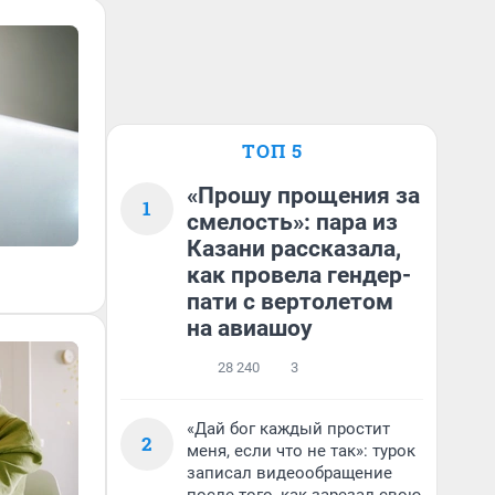
ТОП 5
«Прошу прощения за
1
смелость»: пара из
Казани рассказала,
как провела гендер-
пати с вертолетом
на авиашоу
28 240
3
«Дай бог каждый простит
2
меня, если что не так»: турок
записал видеообращение