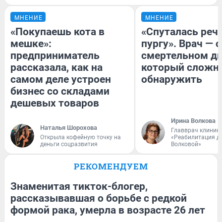
МНЕНИЕ
МНЕНИЕ
«Покупаешь кота в
«Спуталась речь
мешке»:
пургу». Врач — о
предприниматель
смертельном ди
рассказала, как на
который сложн
самом деле устроен
обнаружить
бизнес со складами
дешевых товаров
Ирина Волкова
Наталья Шорохова
Главврач клиник
Открыла кофейную точку на
«Реабилитация д
деньги соцразвития
Волковой»
РЕКОМЕНДУЕМ
Знаменитая тикток-блогер,
рассказывавшая о борьбе с редкой
формой рака, умерла в возрасте 26 лет