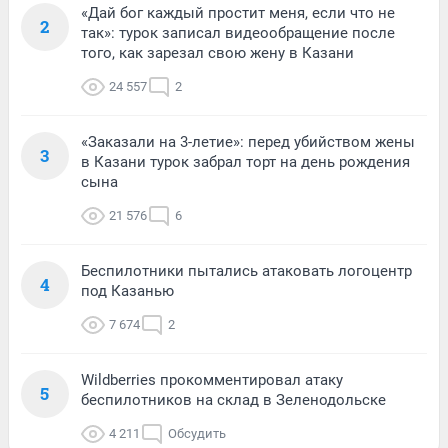
«Дай бог каждый простит меня, если что не
2
так»: турок записал видеообращение после
того, как зарезал свою жену в Казани
24 557
2
«Заказали на 3-летие»: перед убийством жены
3
в Казани турок забрал торт на день рождения
сына
21 576
6
Беспилотники пытались атаковать логоцентр
4
под Казанью
7 674
2
Wildberries прокомментировал атаку
5
беспилотников на склад в Зеленодольске
4 211
Обсудить