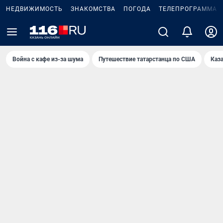
НЕДВИЖИМОСТЬ
ЗНАКОМСТВА
ПОГОДА
ТЕЛЕПРОГРАММА
Война с кафе из-за шума
Путешествие татарстанца по США
Каз