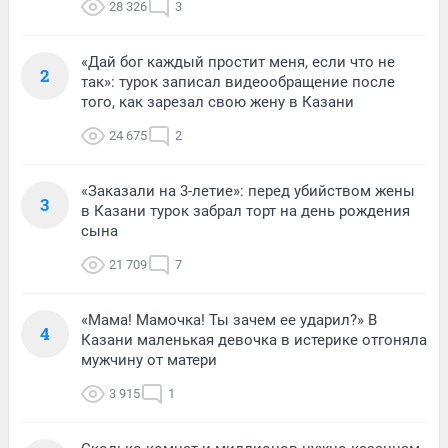
28 326
3
«Дай бог каждый простит меня, если что не
2
так»: турок записал видеообращение после
того, как зарезал свою жену в Казани
24 675
2
«Заказали на 3-летие»: перед убийством жены
3
в Казани турок забрал торт на день рождения
сына
21 709
7
«Мама! Мамочка! Ты зачем ее ударил?» В
4
Казани маленькая девочка в истерике отгоняла
мужчину от матери
3 915
1