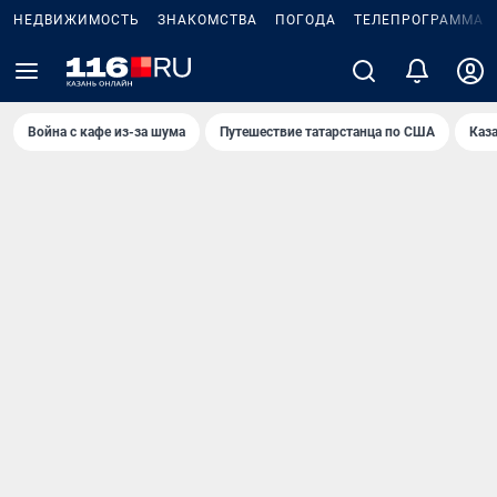
НЕДВИЖИМОСТЬ
ЗНАКОМСТВА
ПОГОДА
ТЕЛЕПРОГРАММА
Война с кафе из-за шума
Путешествие татарстанца по США
Каз