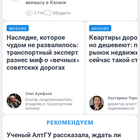
авиашоу в Казани
3 716
Обсудить
МНЕНИЕ
МНЕНИЕ
Наследие, которое
Квартиры доро
чудом не развалилось:
но дешевеют: п
транспортный эксперт
рынок недвижи
разнес миф о «вечных»
сейчас такой с
советских дорогах
Олег Арефьев
Екатерина Тороп
Блогер, предприниматель,
владелец в транспортном
директор агентст
бизнесе
недвижимости
РЕКОМЕНДУЕМ
Ученый АлтГУ рассказала, ждать ли