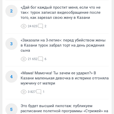
«Дай бог каждый простит меня, если что не
2
так»: турок записал видеообращение после
того, как зарезал свою жену в Казани
24 623
2
«Заказали на 3-летие»: перед убийством жены
3
в Казани турок забрал торт на день рождения
сына
21 652
6
«Мама! Мамочка! Ты зачем ее ударил?» В
4
Казани маленькая девочка в истерике отгоняла
мужчину от матери
3 827
1
Это будет высший пилотаж: публикуем
5
расписание полетной программы «Стрижей» на