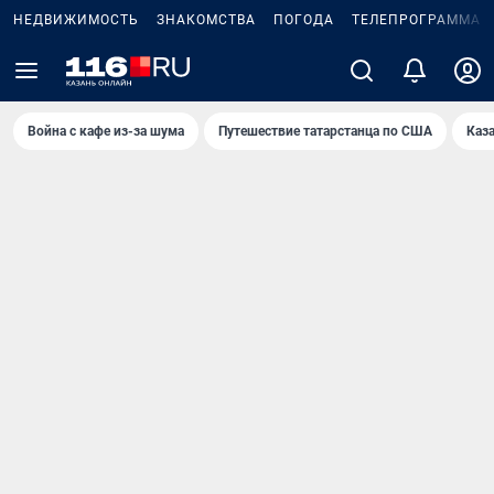
НЕДВИЖИМОСТЬ
ЗНАКОМСТВА
ПОГОДА
ТЕЛЕПРОГРАММА
Война с кафе из-за шума
Путешествие татарстанца по США
Каз