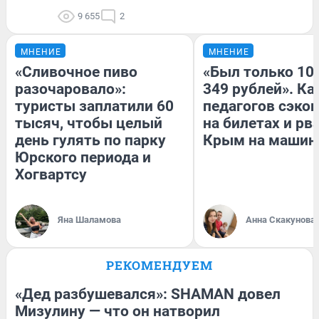
9 655
2
МНЕНИЕ
МНЕНИЕ
«Сливочное пиво
«Был только 100
разочаровало»:
349 рублей». Ка
туристы заплатили 60
педагогов сэко
тысяч, чтобы целый
на билетах и рв
день гулять по парку
Крым на машин
Юрского периода и
Хогвартсу
Яна Шаламова
Анна Скакунова
РЕКОМЕНДУЕМ
«Дед разбушевался»: SHAMAN довел
Мизулину — что он натворил