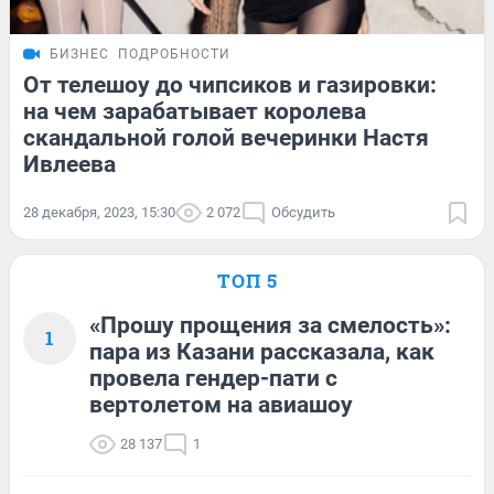
БИЗНЕС
ПОДРОБНОСТИ
От телешоу до чипсиков и газировки:
на чем зарабатывает королева
скандальной голой вечеринки Настя
Ивлеева
28 декабря, 2023, 15:30
2 072
Обсудить
ТОП 5
«Прошу прощения за смелость»:
1
пара из Казани рассказала, как
провела гендер-пати с
вертолетом на авиашоу
28 137
1