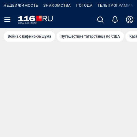
НЕДВИЖИМОСТЬ
ЗНАКОМСТВА
ПОГОДА
ТЕЛЕПРОГРАММА
Война с кафе из-за шума
Путешествие татарстанца по США
Каз