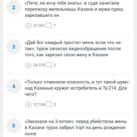
«Лети, не хочу тебя знать»: в суде зачитали
2
переписку жительницы Казани и мужа-турка,
зарезавшего ее
27 361
7
«Дай бог каждый простит меня, если что не
3
так»: турок записал видеообращение после
того, как зарезал свою жену в Казани
24 379
2
«Только отменили опасность, и тут такой шум»:
4
над Казанью кружат истребитель и Ту-214. Для
чего?
12 104
3
«Заказали на 3-летие»: перед убийством жены
5
в Казани турок забрал торт на день рождения
сына