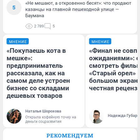
«Не мешают, а откровенно бесят»: что продают
5
казанцы на главной пешеходной улице —
Баумана
2 789
5
МНЕНИЕ
МНЕНИЕ
«Покупаешь кота в
«Финал не совпа
мешке»:
ожиданиями»: с
предприниматель
смотреть филь
рассказала, как на
«Старый орел» 
самом деле устроен
большом экран
бизнес со складами
честная реценз
дешевых товаров
Наталья Шорохова
Надежда Губарь
Открыла кофейную точку на
деньги соцразвития
РЕКОМЕНДУЕМ