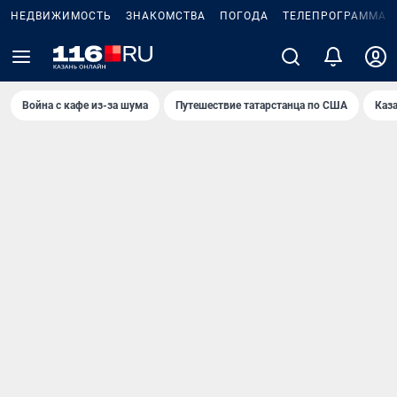
НЕДВИЖИМОСТЬ
ЗНАКОМСТВА
ПОГОДА
ТЕЛЕПРОГРАММА
Война с кафе из-за шума
Путешествие татарстанца по США
Каз