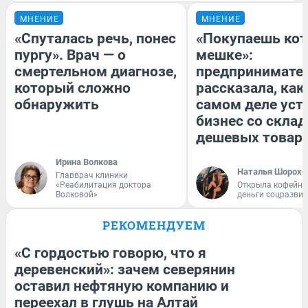
МНЕНИЕ
МНЕНИЕ
«Спуталась речь, понес
«Покупаешь кот
пургу». Врач — о
мешке»:
смертельном диагнозе,
предпринимате
который сложно
рассказала, как
обнаружить
самом деле уст
бизнес со скла
дешевых товар
Ирина Волкова
Наталья Шорохо
Главврач клиники
«Реабилитация доктора
Открыла кофейну
Волковой»
деньги соцразви
РЕКОМЕНДУЕМ
«С гордостью говорю, что я
деревенский»: зачем северянин
оставил нефтяную компанию и
переехал в глушь на Алтай