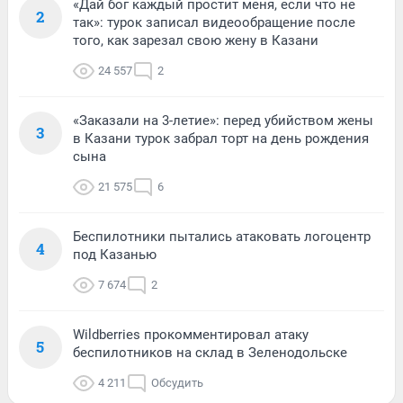
«Дай бог каждый простит меня, если что не
2
так»: турок записал видеообращение после
того, как зарезал свою жену в Казани
24 557
2
«Заказали на 3-летие»: перед убийством жены
3
в Казани турок забрал торт на день рождения
сына
21 575
6
Беспилотники пытались атаковать логоцентр
4
под Казанью
7 674
2
Wildberries прокомментировал атаку
5
беспилотников на склад в Зеленодольске
4 211
Обсудить