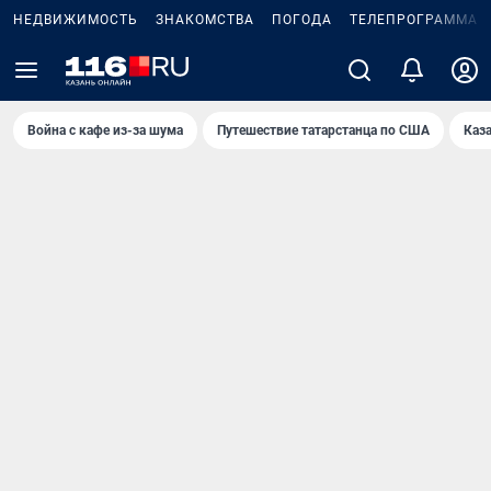
НЕДВИЖИМОСТЬ
ЗНАКОМСТВА
ПОГОДА
ТЕЛЕПРОГРАММА
Война с кафе из-за шума
Путешествие татарстанца по США
Каз