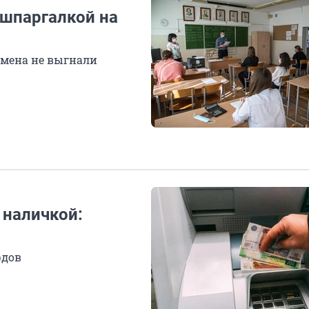
 шпаргалкой на
амена не выгнали
 наличкой:
рдов