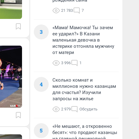
рождения сына
21 783
7
«Мама! Мамочка! Ты зачем
3
ее ударил?» В Казани
маленькая девочка в
истерике отгоняла мужчину
от матери
3 996
1
Сколько комнат и
4
миллионов нужно казанцам
для счастья? Изучили
запросы на жилье
2 979
Обсудить
«Не мешают, а откровенно
5
бесят»: что продают казанцы
на главной пешеходной