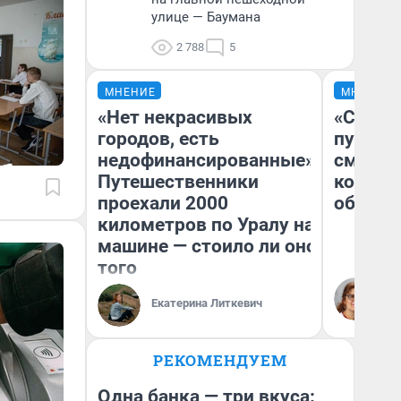
улице — Баумана
2 788
5
МНЕНИЕ
МНЕНИЕ
«Нет некрасивых
«Спутал
городов, есть
пургу».
недофинансированные».
смерте
Путешественники
которы
проехали 2000
обнару
километров по Уралу на
машине — стоило ли оно
того
Ир
Гл
Екатерина Литкевич
«Р
Во
РЕКОМЕНДУЕМ
Одна банка — три вкуса: