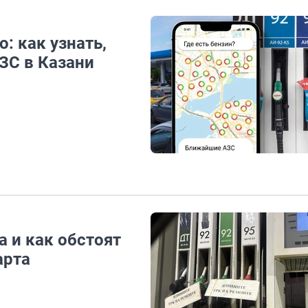
: как узнать,
АЗС в Казани
а и как обстоят
арта