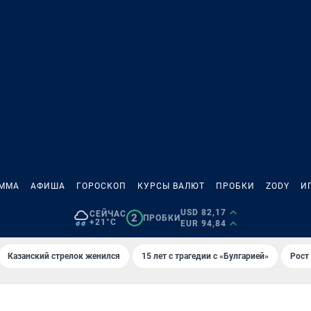
АММА
АФИША
ГОРОСКОП
КУРСЫ ВАЛЮТ
ПРОБКИ
ZODY
И
USD 82,17
СЕЙЧАС
2
ПРОБКИ
+21°C
EUR 94,84
Казанский стрелок женился
15 лет с трагедии с «Булгарией»
Рост 