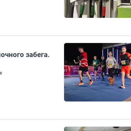
очного забега.
е