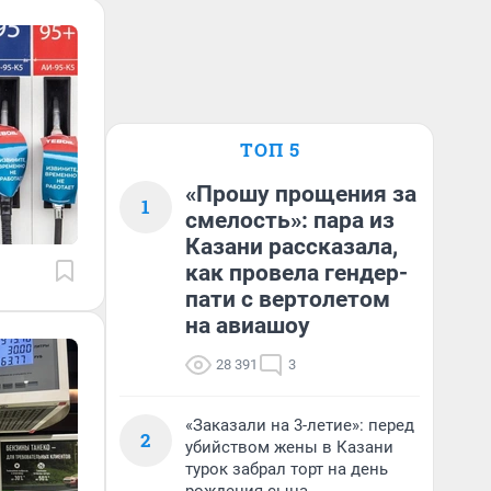
ТОП 5
«Прошу прощения за
1
смелость»: пара из
Казани рассказала,
как провела гендер-
пати с вертолетом
на авиашоу
28 391
3
«Заказали на 3-летие»: перед
2
убийством жены в Казани
турок забрал торт на день