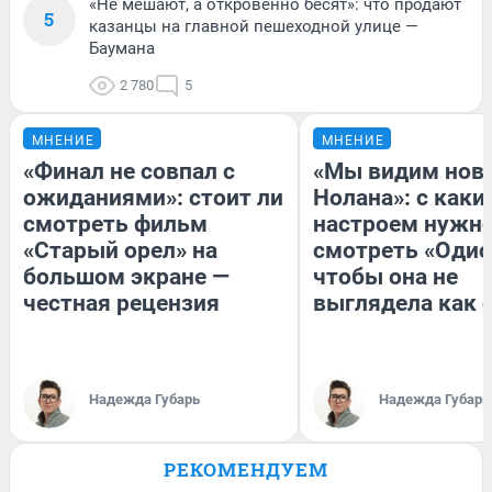
«Не мешают, а откровенно бесят»: что продают
5
казанцы на главной пешеходной улице —
Баумана
2 780
5
МНЕНИЕ
МНЕНИЕ
«Финал не совпал с
«Мы видим нов
ожиданиями»: стоит ли
Нолана»: с каки
смотреть фильм
настроем нужн
«Старый орел» на
смотреть «Одис
большом экране —
чтобы она не
честная рецензия
выглядела как 
Надежда Губарь
Надежда Губарь
РЕКОМЕНДУЕМ