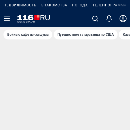
НЕДВИЖИМОСТЬ
ЗНАКОМСТВА
ПОГОДА
ТЕЛЕПРОГРАММА
Война с кафе из-за шума
Путешествие татарстанца по США
Каз