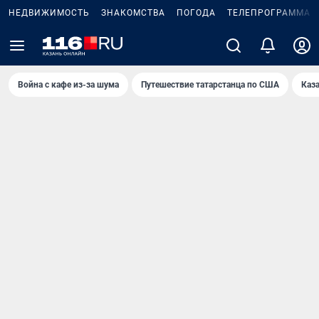
НЕДВИЖИМОСТЬ
ЗНАКОМСТВА
ПОГОДА
ТЕЛЕПРОГРАММА
Война с кафе из-за шума
Путешествие татарстанца по США
Каз