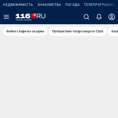
НЕДВИЖИМОСТЬ
ЗНАКОМСТВА
ПОГОДА
ТЕЛЕПРОГРАММА
Война с кафе из-за шума
Путешествие татарстанца по США
Каз