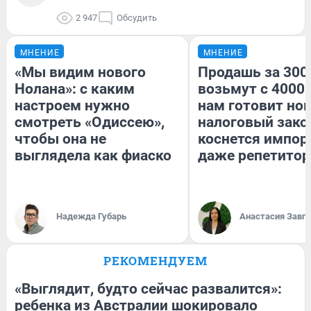
2 947
Обсудить
МНЕНИЕ
МНЕНИЕ
«Мы видим нового
Продашь за 3000
Нолана»: с каким
возьмут с 4000.
настроем нужно
нам готовит но
смотреть «Одиссею»,
налоговый зако
чтобы она не
коснется импор
выглядела как фиаско
даже репетитор
Надежда Губарь
Анастасия Завг
РЕКОМЕНДУЕМ
«Выглядит, будто сейчас развалится»:
ребенка из Австралии шокировало