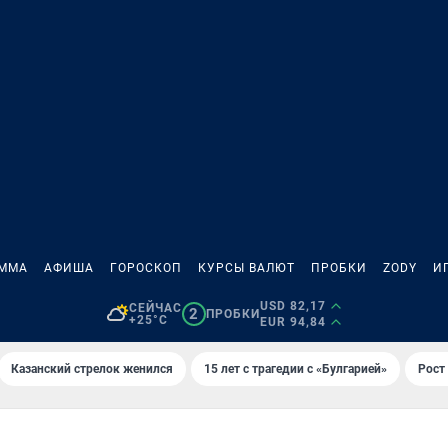
АММА
АФИША
ГОРОСКОП
КУРСЫ ВАЛЮТ
ПРОБКИ
ZODY
И
USD 82,17
СЕЙЧАС
2
ПРОБКИ
+25°C
EUR 94,84
Казанский стрелок женился
15 лет с трагедии с «Булгарией»
Рост 