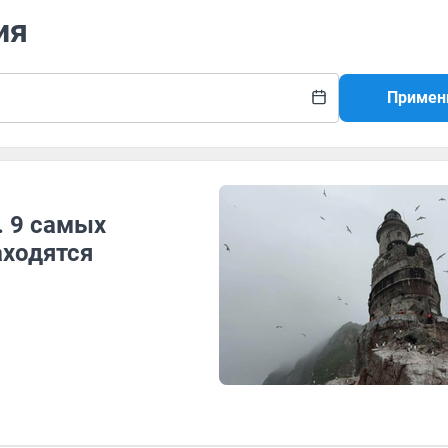
ия
Примен
. 9 самых
аходятся