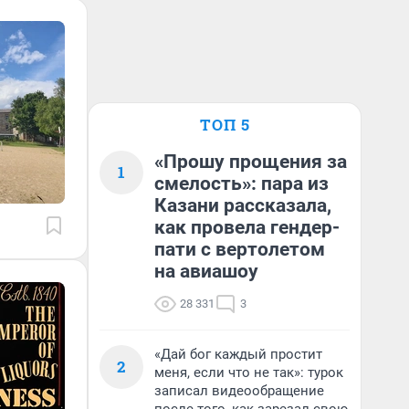
ТОП 5
«Прошу прощения за
1
смелость»: пара из
Казани рассказала,
как провела гендер-
пати с вертолетом
на авиашоу
28 331
3
«Дай бог каждый простит
2
меня, если что не так»: турок
записал видеообращение