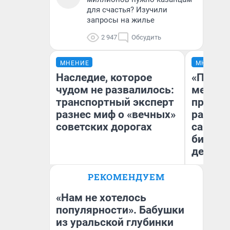
для счастья? Изучили
запросы на жилье
2 947
Обсудить
МНЕНИЕ
МНЕНИЕ
Наследие, которое
«Покуп
чудом не развалилось:
мешке»
транспортный эксперт
предпр
разнес миф о «вечных»
рассказ
советских дорогах
самом 
бизнес
дешевы
Олег Арефьев
РЕКОМЕНДУЕМ
На
Блогер, предприниматель,
владелец в транспортном
От
бизнесе
де
«Нам не хотелось
популярности». Бабушки
из уральской глубинки