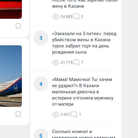
после того, как зарезал свою
жену в Казани
24 683
2
«Заказали на 3-летие»: перед
3
убийством жены в Казани
турок забрал торт на день
рождения сына
21 715
7
«Мама! Мамочка! Ты зачем
4
ее ударил?» В Казани
маленькая девочка в
истерике отгоняла мужчину
от матери
3 927
1
Сколько комнат и
5
миллионов нужно казанцам