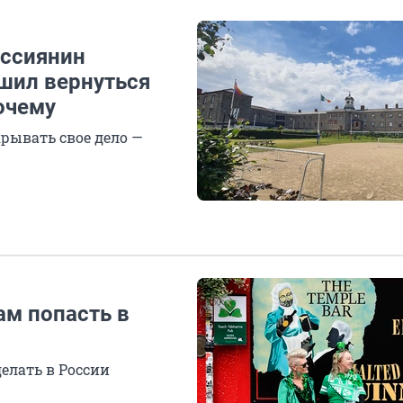
оссиянин
ешил вернуться
очему
рывать свое дело —
ам попасть в
делать в России