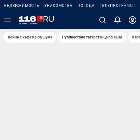
НЕДВИЖИМОСТЬ
ЗНАКОМСТВА
ПОГОДА
ТЕЛЕПРОГРАММА
Война с кафе из-за шума
Путешествие татарстанца по США
Каз