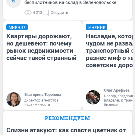
5
беспилотников на склад в Зеленодольске
4 213
Обсудить
МНЕНИЕ
МНЕНИЕ
Квартиры дорожают,
Наследие, кото
но дешевеют: почему
чудом не разва
рынок недвижимости
транспортный э
сейчас такой странный
разнес миф о «
советских доро
Олег Арефьев
Екатерина Торопова
Блогер, предприн
директор агентства
владелец в тран
недвижимости
бизнесе
РЕКОМЕНДУЕМ
Слизни атакуют: как спасти цветник от