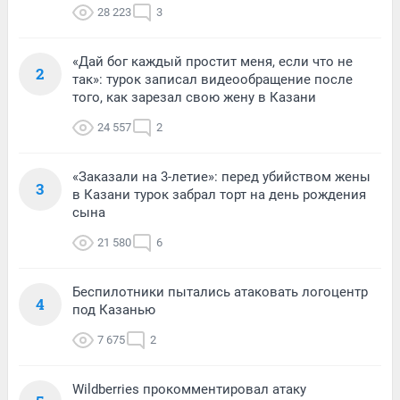
28 223
3
«Дай бог каждый простит меня, если что не
2
так»: турок записал видеообращение после
того, как зарезал свою жену в Казани
24 557
2
«Заказали на 3-летие»: перед убийством жены
3
в Казани турок забрал торт на день рождения
сына
21 580
6
Беспилотники пытались атаковать логоцентр
4
под Казанью
7 675
2
Wildberries прокомментировал атаку